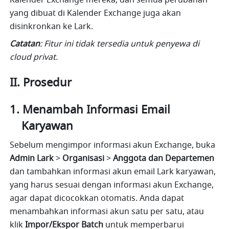
Kalender Exchange mereka, dan semua perubahan 
yang dibuat di Kalender Exchange juga akan 
disinkronkan ke Lark.
Catatan
: Fitur ini tidak tersedia untuk penyewa di 
cloud privat.
II. Prosedur
Menambah Informasi Email 
Karyawan
Sebelum mengimpor informasi akun Exchange, buka 
Admin Lark
 > 
Organisasi
 > 
Anggota dan Departemen
dan tambahkan informasi akun email Lark karyawan, 
yang harus sesuai dengan informasi akun Exchange, 
agar dapat dicocokkan otomatis. Anda dapat 
menambahkan informasi akun satu per satu, atau 
klik 
Impor/Ekspor Batch
 untuk memperbarui 