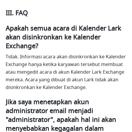
III. FAQ
Apakah semua acara di Kalender Lark 
akan disinkronkan ke Kalender 
Exchange?
Tidak. Informasi acara akan disinkronkan ke Kalender 
Exchange hanya ketika karyawan tersebut membuat 
atau mengedit acara di akun Kalender Lark Exchange 
mereka. Acara yang dibuat di akun Lark tidak akan 
disinkronkan ke Kalender Exchange.
Jika saya menetapkan akun 
administrator email menjadi 
"administrator", apakah hal ini akan 
menyebabkan kegagalan dalam 