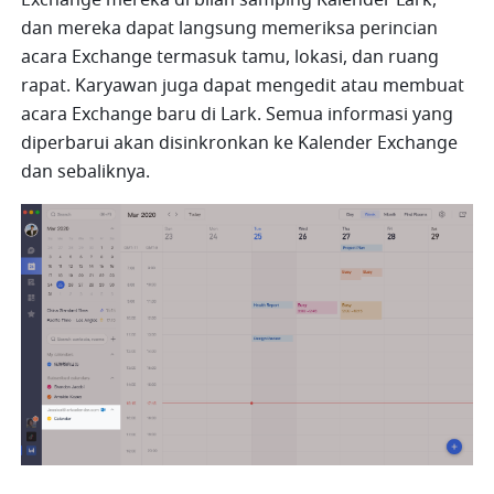
dan mereka dapat langsung memeriksa perincian 
acara Exchange termasuk tamu, lokasi, dan ruang 
rapat. Karyawan juga dapat mengedit atau membuat 
acara Exchange baru di Lark. Semua informasi yang 
diperbarui akan disinkronkan ke Kalender Exchange 
dan sebaliknya.