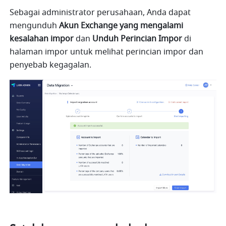
Sebagai administrator perusahaan, Anda dapat 
mengunduh 
Akun Exchange yang mengalami 
kesalahan impor
 dan 
Unduh Perincian Impor
 di 
halaman impor untuk melihat perincian impor dan 
penyebab kegagalan. 