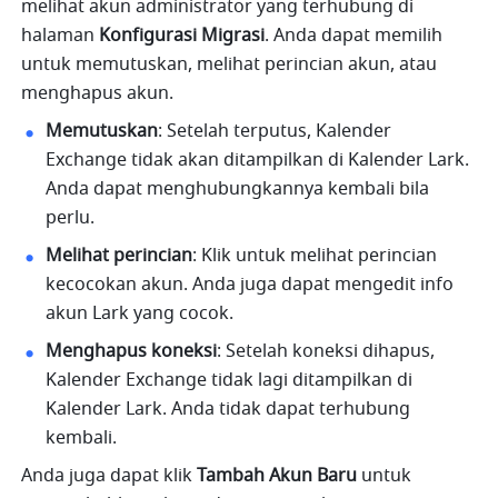
melihat akun administrator yang terhubung di 
halaman 
Konfigurasi Migrasi
. Anda dapat memilih 
untuk memutuskan, melihat perincian akun, atau 
menghapus akun.
Memutuskan
: Setelah terputus, Kalender 
Exchange tidak akan ditampilkan di Kalender Lark. 
Anda dapat menghubungkannya kembali bila 
perlu.
Melihat perincian
: Klik untuk melihat perincian 
kecocokan akun. Anda juga dapat mengedit info 
akun Lark yang cocok.
Menghapus koneksi
: Setelah koneksi dihapus, 
Kalender Exchange tidak lagi ditampilkan di 
Kalender Lark. Anda tidak dapat terhubung 
kembali. 
Anda juga dapat klik 
Tambah Akun Baru
 untuk 