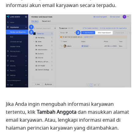
informasi akun email karyawan secara terpadu.
Jika Anda ingin mengubah informasi karyawan 
tertentu, klik 
Tambah Anggota
 dan masukkan alamat 
email karyawan. Atau, lengkapi informasi email di 
halaman perincian karyawan yang ditambahkan. 