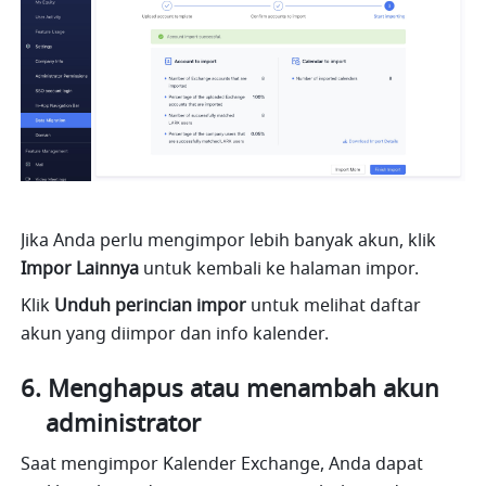
Jika Anda perlu mengimpor lebih banyak akun, klik 
Impor Lainnya
 untuk kembali ke halaman impor.
Klik 
Unduh perincian impor
 untuk melihat daftar 
akun yang diimpor dan info kalender.
Menghapus atau menambah akun 
administrator
Saat mengimpor Kalender Exchange, Anda dapat 