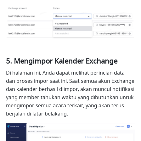
Mengimpor Kalender Exchange
Di halaman ini, Anda dapat melihat perincian data 
dan proses impor saat ini. Saat semua akun Exchange 
dan kalender berhasil diimpor, akan muncul notifikasi 
yang memberitahukan waktu yang dibutuhkan untuk 
mengimpor semua acara terkait, yang akan terus 
berjalan di latar belakang. 