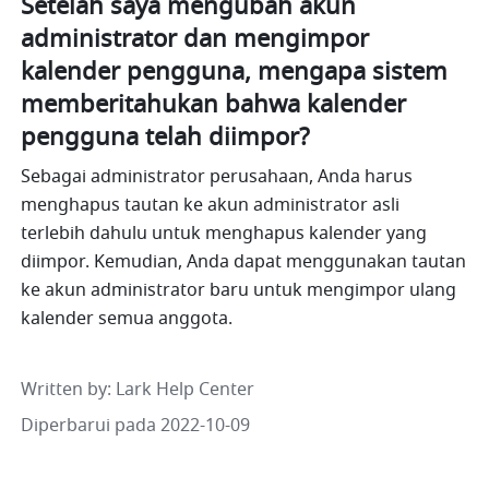
Setelah saya mengubah akun 
administrator dan mengimpor 
kalender pengguna, mengapa sistem 
memberitahukan bahwa kalender 
pengguna telah diimpor?
Sebagai administrator perusahaan, Anda harus 
menghapus tautan ke akun administrator asli 
terlebih dahulu untuk menghapus kalender yang 
diimpor. Kemudian, Anda dapat menggunakan tautan 
ke akun administrator baru untuk mengimpor ulang 
kalender semua anggota. 
Written by
: 
Lark Help Center
Diperbarui pada 2022-10-09