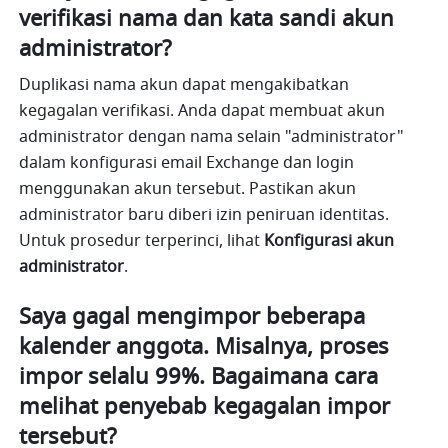
verifikasi nama dan kata sandi akun 
administrator?
Duplikasi nama akun dapat mengakibatkan 
kegagalan verifikasi. Anda dapat membuat akun 
administrator dengan nama selain "administrator" 
dalam konfigurasi email Exchange dan login 
menggunakan akun tersebut. Pastikan akun 
administrator baru diberi izin peniruan identitas. 
Untuk prosedur terperinci, lihat 
Konfigurasi akun 
administrator
.
Saya gagal mengimpor beberapa 
kalender anggota. Misalnya, proses 
impor selalu 99%. Bagaimana cara 
melihat penyebab kegagalan impor 
tersebut?