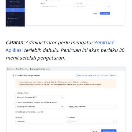
Catatan
: Administrator perlu mengatur
Peniruan 
Aplikasi
terlebih dahulu. Peniruan ini akan berlaku 30 
menit setelah pengaturan. 