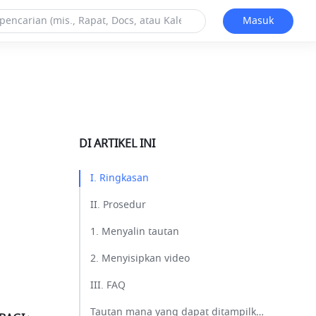
Masuk
DI ARTIKEL INI
I. Ringkasan​
II. Prosedur​
1. Menyalin tautan​
2. Menyisipkan video​
III. FAQ​
Tautan mana yang dapat ditampilkan sebagai halaman web yang disematkan?​