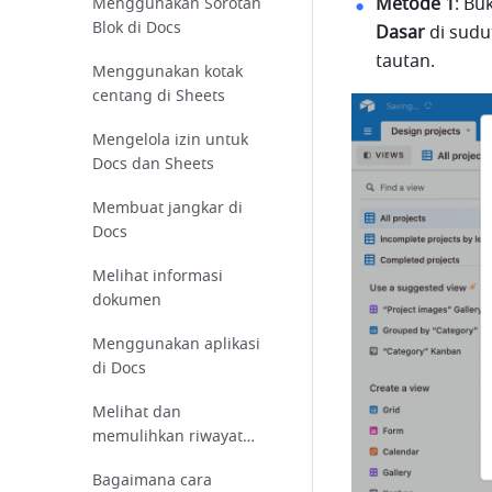
Metode 1
: Bu
Menggunakan Sorotan
Blok di Docs
Dasar 
di sudu
tautan. 
Menggunakan kotak
centang di Sheets
Mengelola izin untuk
Docs dan Sheets
Membuat jangkar di
Docs
Melihat informasi
dokumen
Menggunakan aplikasi
di Docs
Melihat dan
memulihkan riwayat
komentar
Bagaimana cara