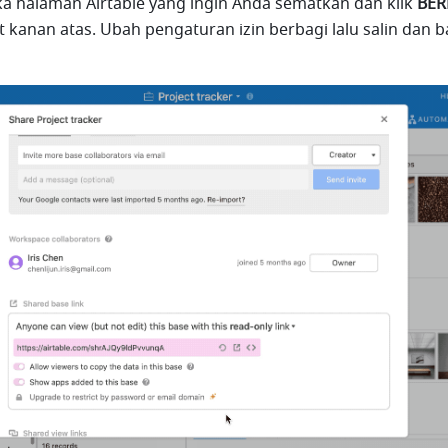
ka halaman Airtable yang ingin Anda sematkan dan klik 
BER
t kanan atas. Ubah pengaturan izin berbagi lalu salin dan b