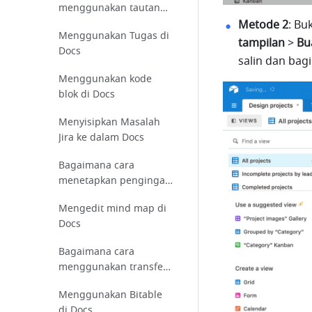
menggunakan tautan
untuk menemukan sel
Metode 2
:
Buk
Menggunakan Tugas di
tertentu?
tampilan 
>
 Bu
Docs
salin dan bagi
Menggunakan kode
blok di Docs
Menyisipkan Masalah
Jira ke dalam Docs
Bagaimana cara
menetapkan pengingat
di Bitable?
Mengedit mind map di
Docs
Bagaimana cara
menggunakan transfer
cerdas di Sheets?
Menggunakan Bitable
di Docs