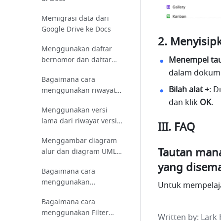
Memigrasi data dari
Google Drive ke Docs
Menyisipk
Menggunakan daftar
Menempel ta
bernomor dan daftar
berpoin di Docs
dalam dokume
Bagaimana cara
Bilah alat +
: Di
menggunakan riwayat
versi yang diperbarui di
dan klik 
OK
. 
Menggunakan versi
Docs?
lama dari riwayat versi
III. FAQ
di Docs
Menggambar diagram
Tautan mana
alur dan diagram UML
di Docs
yang disem
Bagaimana cara
menggunakan
Untuk mempelajar
pengingat tanggal di
Bagaimana cara
Sheets?
menggunakan Filter
Written by
: 
Lark 