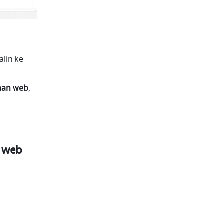
lin ke 
man web
, 
 web 