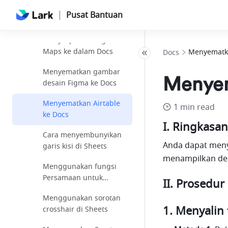
Menyisipkan video
Pusat Bantuan
YouTube ke dalam Docs
Menyisipkan Google
Maps ke dalam Docs
Menyematka
Docs
Menyematkan gambar
Menyem
desain Figma ke Docs
Menyematkan Airtable
1 min read
ke Docs
I. Ringkasan
Cara menyembunyikan
Anda dapat menyi
garis kisi di Sheets
menampilkan de
Menggunakan fungsi
Persamaan untuk
II. Prosedur
menyisipkan rumus ke
Menggunakan sorotan
dalam Docs
Menyalin 
crosshair di Sheets