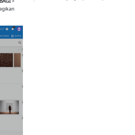
BAGI 
> 
agikan 