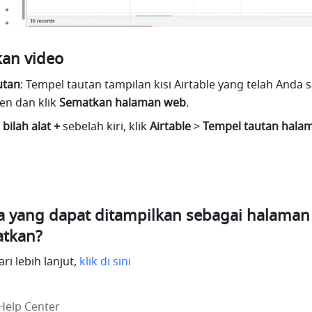
an video
utan
: Tempel tautan tampilan kisi Airtable yang telah Anda sa
n dan klik 
Sematkan halaman web
. 
 
bilah alat +
 sebelah kiri, klik 
Airtable 
> 
Tempel tautan hala
 yang dapat ditampilkan sebagai halaman
atkan?
i lebih lanjut, 
klik di sini
Help Center