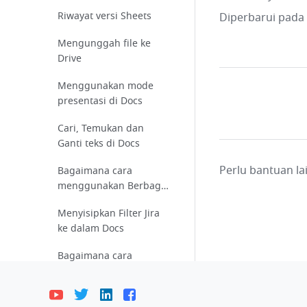
Tampilan di Sheets?
Riwayat versi Sheets
Diperbarui pada
Mengunggah file ke
Drive
Menggunakan mode
presentasi di Docs
Cari, Temukan dan
Ganti teks di Docs
Perlu bantuan l
Bagaimana cara
menggunakan Berbagi
tautan?
Menyisipkan Filter Jira
ke dalam Docs
Bagaimana cara
menghapus file atau
folder?
Bagaimana cara