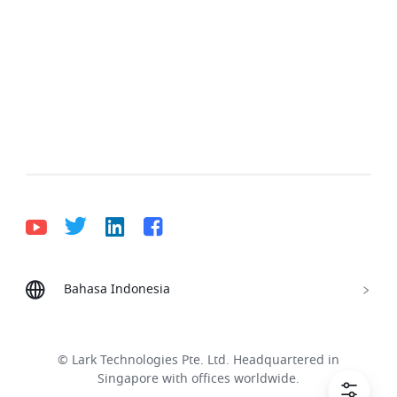
Bahasa Indonesia
Bahasa Indonesia
Deutsch
English
Español
Français
Italiano
Português (Brasil)
© Lark Technologies Pte. Ltd. Headquartered in
Tiếng Việt
ไทย
한국어
日本語
中文
Singapore with offices worldwide.
Русский язык
हिन्दी