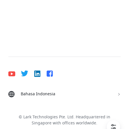
Bahasa Indonesia
Bahasa Indonesia
Deutsch
English
Español
Français
Italiano
Português (Brasil)
© Lark Technologies Pte. Ltd. Headquartered in
Tiếng Việt
ไทย
한국어
日本語
中文
Singapore with offices worldwide.
Русский язык
हिन्दी