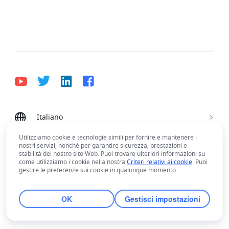
Italiano
Bahasa Indonesia
Deutsch
English
Español
Utilizziamo cookie e tecnologie simili per fornire e mantenere i
Français
Italiano
Português (Brasil)
nostri servizi, nonché per garantire sicurezza, prestazioni e
stabilità del nostro sito Web. Puoi trovare ulteriori informazioni su
© Lark Technologies Pte. Ltd. Headquartered in
Tiếng Việt
ไทย
한국어
日本語
中文
come utilizziamo i cookie nella nostra
Criteri relativi ai cookie
. Puoi
Singapore with offices worldwide.
gestire le preferenze sui cookie in qualunque momento.
Русский язык
हिन्दी
OK
Gestisci impostazioni
rangeDom