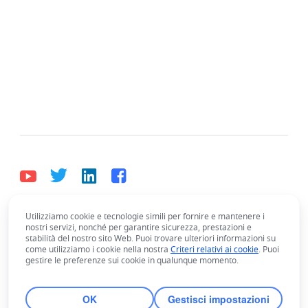
Utilizziamo cookie e tecnologie simili per fornire e mantenere i
Italiano
nostri servizi, nonché per garantire sicurezza, prestazioni e
Bahasa Indonesia
Deutsch
English
Español
stabilità del nostro sito Web. Puoi trovare ulteriori informazioni su
come utilizziamo i cookie nella nostra
Criteri relativi ai cookie
. Puoi
Français
Italiano
Português (Brasil)
gestire le preferenze sui cookie in qualunque momento.
© Lark Technologies Pte. Ltd. Headquartered in
Tiếng Việt
ไทย
한국어
日本語
中文
Singapore with offices worldwide.
OK
Gestisci impostazioni
Русский язык
हिन्दी