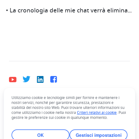
• La cronologia delle mie chat verrà eliminata se decido di modificare il mio indirizzo e-mail di accesso?
Utilizziamo cookie e tecnologie simili per fornire e mantenere i
Italiano
nostri servizi, nonché per garantire sicurezza, prestazioni e
Bahasa Indonesia
Deutsch
English
Español
stabilità del nostro sito Web. Puoi trovare ulteriori informazioni su
come utilizziamo i cookie nella nostra
Criteri relativi ai cookie
. Puoi
Français
Italiano
Português (Brasil)
gestire le preferenze sui cookie in qualunque momento.
© Lark Technologies Pte. Ltd. Headquartered in
Tiếng Việt
ไทย
한국어
日本語
中文
Singapore with offices worldwide.
OK
Gestisci impostazioni
Русский язык
हिन्दी