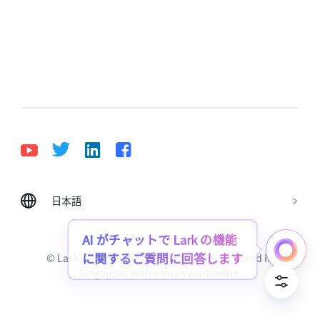
日本語
Bahasa Indonesia
Deutsch
English
Español
Français
Italiano
Português (Brasil)
AI がチャットで Lark の機能
© Lark Technologies Pte. Ltd. Headquartered in
に関するご質問に回答します
Tiếng Việt
ไทย
한국어
日本語
中文
Singapore with offices worldwide.
Русский язык
हिन्दी