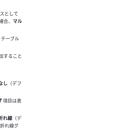
ースとして
る場合、
マル
。
、テーブル
加すること
なし
（デフ
 
項目は表
折れ線
（デ
ク折れ線グ