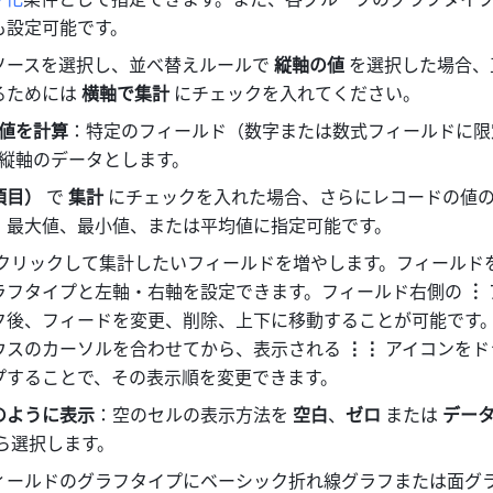
も設定可能です。
ソースを選択し、並べ替えルールで 
縦軸の値
 を選択した場合
るためには 
横軸で集計
 にチェックを入れてください。
値を計算
：特定のフィールド（数字または数式フィールドに限
縦軸のデータとします。
目） 
で 
集計 
にチェックを入れた場合、さらにレコードの値
、最大値、最小値、または平均値に指定可能です。
クリックして集計したいフィールドを増やします。フィールド
ラフタイプと左軸・右軸を設定できます。フィールド右側の 
︙ 
ク後、フィードを変更、削除、上下に移動することが可能です
ウスのカーソルを合わせてから、表示される 
⋮⋮
 アイコンを
プすることで、その表示順を変更できます。
のように表示
：空のセルの表示方法を 
空白
、
ゼロ
 または 
デー
から選択します。
ィールドのグラフタイプにベーシック折れ線グラフまたは面グ