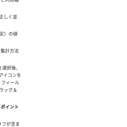
、正しく並
定）の値
の集計方法
を選択後、
アイコンを
。フィール
ドラッグ＆
タポイント
ラフが含ま