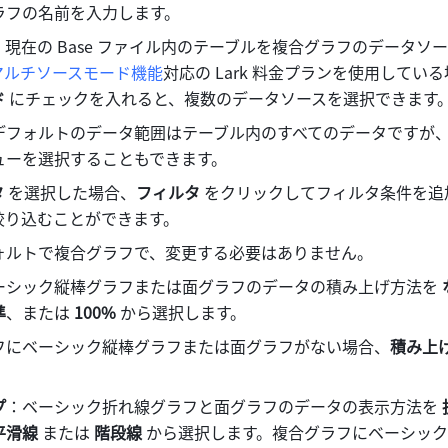
ラフの名前を入力します。
：現在の Base ファイル内のテーブルを複合グラフのデータソ
マルチソースモード機能
対応の Lark 料金プランを使用してい
 
にチェックを入れると、複数のデータソースを選択できます
デフォルトのデータ範囲はテーブル内のすべてのデータですが
ューを選択することもできます。
タ
 を選択した場合、
フィルタ
 をクリックしてフィルタ条件を追
絞り込むことができます。
ォルトで複合グラフで、変更する必要はありません。
ーシック縦棒グラフまたは面グラフのデータの積み上げ方法を 
準
、または 
100% 
から選択します。
フにベーシック縦棒グラフまたは面グラフがない場合、
積み上げ
。
プ
：ベーシック折れ線グラフと面グラフのデータの表示方法を 
平滑線 
または 
階段線
 から選択します。複合グラフにベーシッ