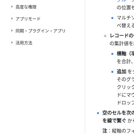
高度な権限
の位置
マルチ
アプリモード
べ替え
同期・プラグイン・アプリ
レコードの
活用方法
の集計値を
横軸（項
を合計
追加 
を
そのグ
クリッ
ドにマ
ドロッ
空のセルを次
を線で繋ぐ
 
注
：縦軸のフ