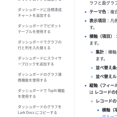
ラフと面グラ
ダッシュボードに目標達成
テーマ色
：複
チャートを追加する
表示項目
：凡
ダッシュボードでピボット
す。
テーブルを使用する
横軸（項目）
ダッシュボードでグラフの
ます。
行と列を入れ替える
集計
：横軸
ダッシュボードにスライサ
ます。
ーブロックを追加する
並べ替え条
ダッシュボードのグラフ連
並べ替えル
携機能を使用する
縦軸（フィー
ダッシュボードで TopN 機能
は 
レコードの
を使用する
レコードの
ダッシュボードのグラフを
横軸（項
Lark Docs にコピーする
グルー