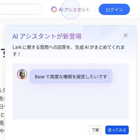
AI アシスタント
ログイン
AI アシスタントが新登場
する
Lark に関する質問への回答を、生成 AI がまとめてくれま
す！
目次
1. 機能紹介​
るタイプの
2. 操作手順​
を組み合
複合グラフを追加する​
日付フィー
とで、売
基本設定を行う​
視点からデ
カスタム設定を行う​
や傾向の
了解
使ってみる
3. よくある質問 ​