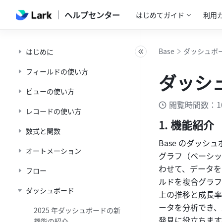
ヘルプセンター
はじめてガイド
利用
Base
ダッシュボ
はじめに
フィールドの使い方
ダッシ
ビューの使い方
閲覧時間数：1
レコードの使い方
機能紹介
数式と関数
Base のダッ
オートメーション
グラフ（ベーシッ
わせて、データを
フロー
ルドを複合グラフ
ダッシュボード
上の推移と成長率
ータを分析でき、
2025 年ダッシュボードの新
発見に役立ちます
機能の紹介