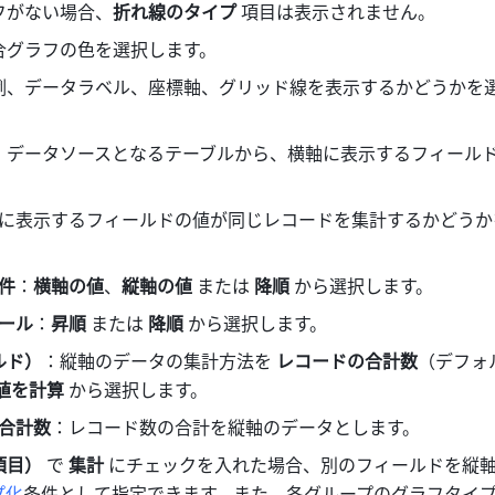
フがない場合、
折れ線のタイプ 
項目は表示されません。
合グラフの色を選択します。
例、データラベル、座標軸、グリッド線を表示するかどうかを
：データソースとなるテーブルから、横軸に表示するフィール
に表示するフィールドの値が同じレコードを集計するかどうか
件
：
横軸の値
、
縦軸の値 
または 
降順 
から選択します。
ール
：
昇順 
または 
降順 
から選択します。
ルド）
：縦軸のデータの集計方法を 
レコードの合計数
（デフォ
値を計算 
から選択します。
合計数
：レコード数の合計を縦軸のデータとします。
目） 
で 
集計 
にチェックを入れた場合、別のフィールドを縦
プ化
条件として指定できます。また、各グループのグラフタイ