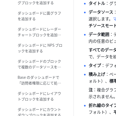
グブロックを追加する
タイトル
：グ
データソース
ダッシュボードに面グラフ
選択します。
を追加する
チソースモード
ダッシュボードにレーダー
データ範囲
：
チャートブロックを追加す
る
内の任意のビ
ダッシュボードに NPS ブロ
すべてのデー
ックを追加する
で、データを
ダッシュボードのブロック
タイプ
：デフ
で複数のデータソースを選
択する
積み上げ
：ベ
Base のダッシュボードで
ォルト）、
標
「訪問者権限に応じて処
理」機能を使用する
注
：複合グラ
ダッシュボードにレイアウ
示されません
トブロックを追加する
折れ線のタイ
ダッシュボードにカウント
フォルト）、
ダウンブロックを追加する