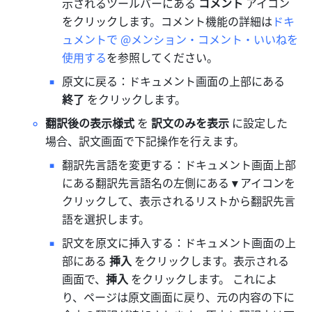
示されるツールバーにある 
コメント
 アイコン
をクリックします。コメント機能の詳細は
ドキ
ュメントで @メンション・コメント・いいねを
使用する
を参照してください。
原文に戻る：ドキュメント画面の上部にある
終了 
をクリックします。
翻訳後の表示様式
 を 
訳文のみを表示 
に設定した
場合、訳文画面で下記操作を行えます。
翻訳先言語を変更する：ドキュメント画面上部
にある翻訳先言語名の左側にある 
▾
 アイコンを
クリックして、表示されるリストから翻訳先言
語を選択します。
訳文を原文に挿入する：ドキュメント画面の上
部にある
 挿入 
をクリックします。表示される
画面で、
挿入
 をクリックします。 これによ
り、ページは原文画面に戻り、元の内容の下に