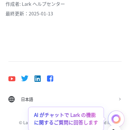
作成者
: 
Lark ヘルプセンター
最終更新：2025-01-13
日本語
Bahasa Indonesia
Deutsch
English
Español
Français
Italiano
Português (Brasil)
AI がチャットで Lark の機能
に関するご質問に回答します
© Lark Technologies Pte. Ltd. Headquartered in
Tiếng Việt
ไทย
한국어
日本語
中文
Singapore with offices worldwide.