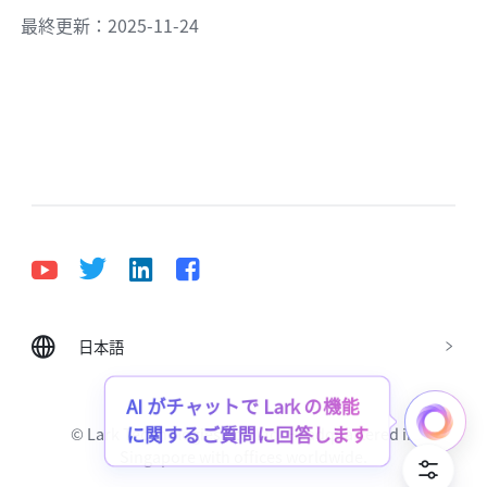
最終更新：2025-11-24
日本語
Bahasa Indonesia
Deutsch
English
Español
Français
Italiano
Português (Brasil)
AI がチャットで Lark の機能
© Lark Technologies Pte. Ltd. Headquartered in
に関するご質問に回答します
Tiếng Việt
ไทย
한국어
日本語
中文
Singapore with offices worldwide.
Русский язык
हिन्दी