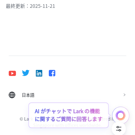
最終更新：2025-11-21
日本語
Bahasa Indonesia
Deutsch
English
Español
Français
Italiano
Português (Brasil)
AI がチャットで Lark の機能
© Lark Technologies Pte. Ltd. Headquartered in
に関するご質問に回答します
Tiếng Việt
ไทย
한국어
日本語
中文
Singapore with offices worldwide.
Русский язык
हिन्दी