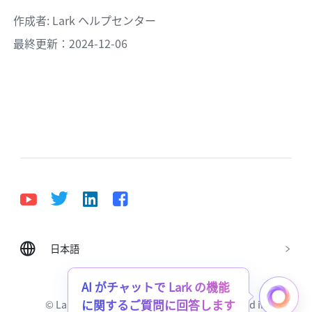
作成者
: 
Lark ヘルプセンター
最終更新：2024-12-06
日本語
Bahasa Indonesia
Deutsch
English
Español
Français
Italiano
Português (Brasil)
AI がチャットで Lark の機能
© Lark Technologies Pte. Ltd. Headquartered in
に関するご質問に回答します
Tiếng Việt
ไทย
한국어
日本語
中文