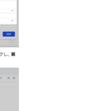
ックし、
親