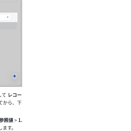
て 
レコー
てから、下
参照値
 > 
1.
します。