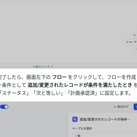
完了したら、画面左下の 
フロー
 をクリックして、フローを作成
条件として 
追加/変更されたレコードが条件を満たしたとき
 
「ステータス」「次と等しい」「計画承認済」に設定します。