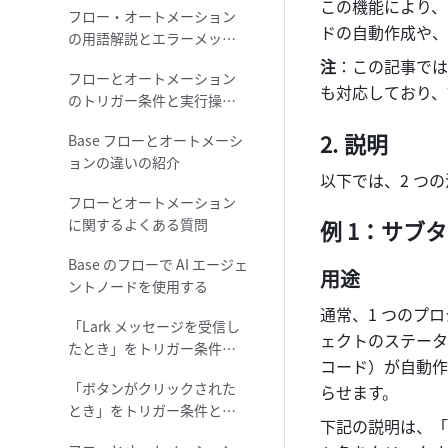
この機能により、
フロー・オートメーション
ドの自動作成や、
の用語解説とエラーメッセ
ージの紹介
注
：この記事では
フローとオートメーション
も対応しており、
のトリガー条件と実行操作
の紹介
説明
Base フローとオートメーシ
ョンの違いの紹介
以下では、2 つ
フローとオートメーション
に関するよくある質問
例 1：サブ
Base のフローで AI エージェ
用途
ントノードを使用する
通常、1 つのプ
「Lark メッセージを受信し
ェクトのステータ
たとき」をトリガー条件と
コード）が自動作
して設定する
「ボタンがクリックされた
らせます。
とき」をトリガー条件とし
下記の説明は、「
て設定する