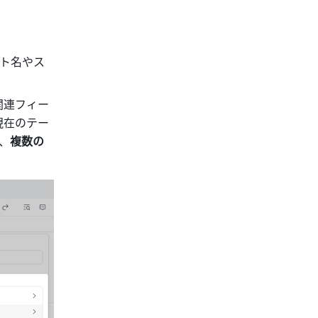
クト名やス
関連フィー
現在のテー
、
複数の