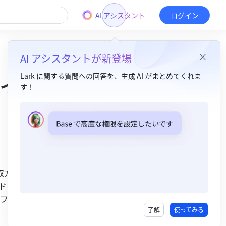
AI アシスタント
ログイン
AI アシスタントが新登場
ィー
Lark に関する質問への回答を、生成 AI がまとめてくれま
す！
目次
1. 概要​
2. 説明​
例 1：サブタスク（子レコード）を自動作成する​
双方向関連
ドを編
例 2：テーブル間のデータを自動的に関連付ける​
フィール
了解
使ってみる