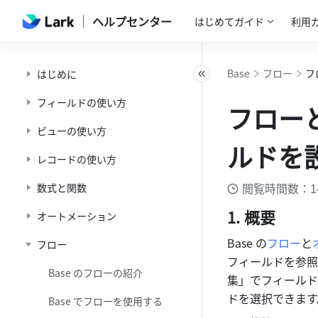
ヘルプセンター
はじめてガイド
利用
Base
フロー
フ
はじめに
フィールドの使い方
フロー
ビューの使い方
ルドを
レコードの使い方
閲覧時間数：1
数式と関数
概要
オートメーション
Base の
フロー
と
フロー
フィールドを参照
Base のフローの紹介
集」でフィールド
ドを選択できます
Base でフローを使用する