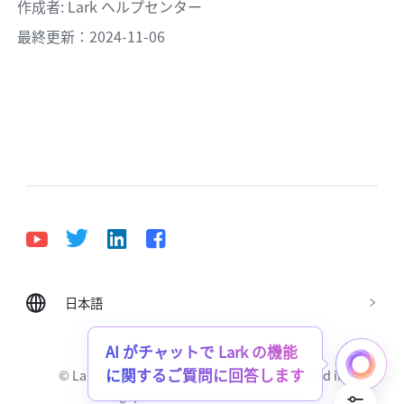
作成者
: 
Lark ヘルプセンター
最終更新：2024-11-06
日本語
Bahasa Indonesia
Deutsch
English
Español
Français
Italiano
Português (Brasil)
AI がチャットで Lark の機能
に関するご質問に回答します
© Lark Technologies Pte. Ltd. Headquartered in
Tiếng Việt
ไทย
한국어
日本語
中文
Singapore with offices worldwide.