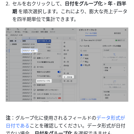
セルを右クリックして、
日付をグループ化 
> 
年 - 四半
期 
を順次選択します。これにより、膨大な売上データ
を四半期単位で集計できます。 
注
：グループ化に使用されるフィールドの
データ形式が
日付である
ことを確認してください。データ形式が日付
でない場合、
日付をグループ化 
を選択できません。 