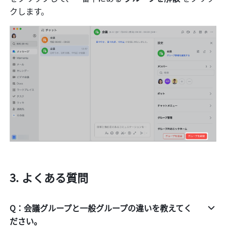
クします。
よくある質問
Q：会議グループと一般グループの違いを教えてく
ださい。