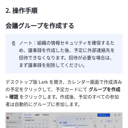
操作手順
会議グループを作成する
🔖
ノート：組織の情報セキュリティを確保するた
め、議事録を作成した後、予定に外部連絡先を
招待できなくなります。招待が必要な場合は、
まず議事録を削除してください。
デスクトップ版 Lark を開き、カレンダー画面で作成済み
の予定をクリックして、予定カードにて
 グループを作成
> 
確認
 をクリックします。作成後、予定のすべての参加
者は自動的にグループに参加します。