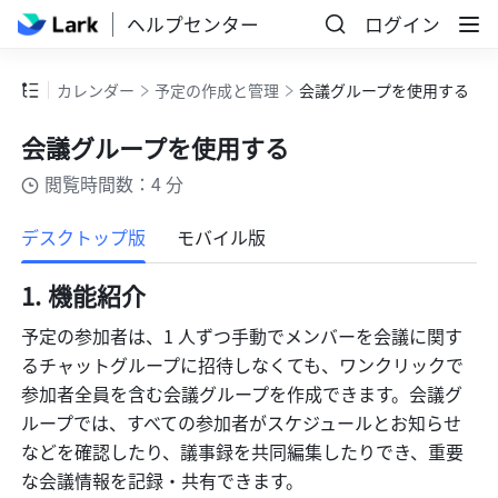
ヘルプセンター
ログイン
カレンダー
予定の作成と管理
会議グループを使用する
会議グループを使用する
閲覧時間数：4 分
もっと見る
デスクトップ版
モバイル版
機能紹介
予定の参加者は、1 人ずつ手動でメンバーを会議に関す
るチャットグループに招待しなくても、ワンクリックで
参加者全員を含む会議グループを作成できます。会議グ
ループでは、すべての参加者がスケジュールとお知らせ
などを確認したり、議事録を共同編集したりでき、重要
な会議情報を記録・共有できます。