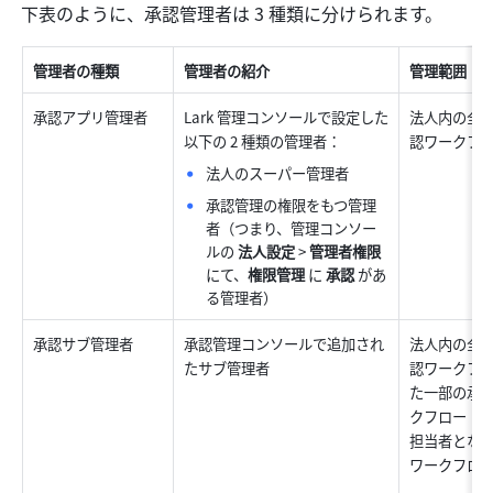
下表のように、承認管理者は 3 種類に分けられます。
管理者の種類
管理者の紹介
管理範囲
承認アプリ管理者
Lark 管理コンソールで設定した
法人内の全
以下の 2 種類の管理者：
認ワークフ
法人のスーパー管理者
承認管理の権限をもつ管理
者（つまり、管理コンソー
ルの 
法人設定
 > 
管理者権限
にて、
権限管理
 に 
承認
 があ
る管理者）
承認サブ管理者
承認管理コンソールで追加され
法人内の全
たサブ管理者
認ワークフ
た一部の承
クフロー（
担当者とな
ワークフロ