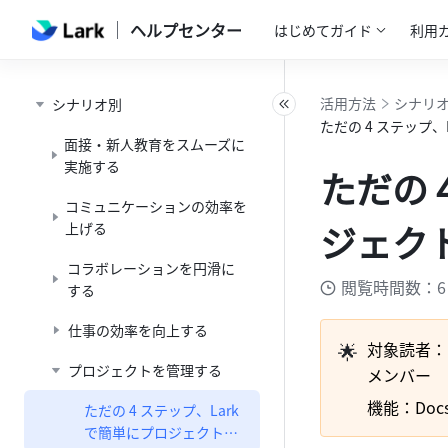
ヘルプセンター
はじめてガイド
利用
活用方法
シナリ
シナリオ別
ただの 4 ステップ
面接・新人教育をスムーズに
実施する
ただの 
コミュニケーションの効率を
ジェク
上げる
コラボレーションを円滑に
閲覧時間数：6
する
仕事の効率を向上する
🌟
対象読者：
プロジェクトを管理する
メンバー
機能：Do
ただの 4 ステップ、Lark
で簡単にプロジェクト管