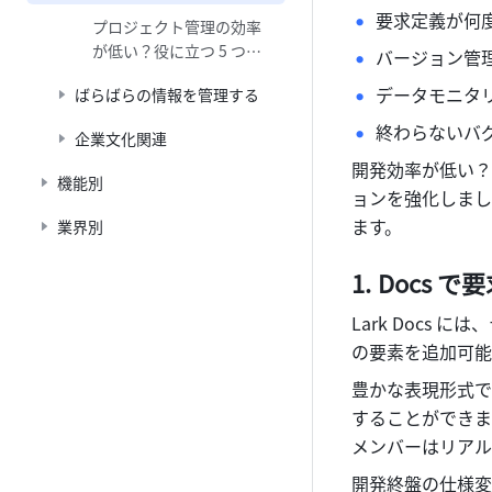
理、バグ対応
要求定義が何
プロジェクト管理の効率
が低い？役に立つ 5 つの
バージョン管
Lark 運用のコツ
データモニタ
ばらばらの情報を管理する
終わらないバ
企業文化関連
開発効率が低い？
機能別
ョンを強化しまし
ます。
業界別
Docs 
Lark Docs
の要素を追加可能
豊かな表現形式で
することができます
メンバーはリアル
開発終盤の仕様変