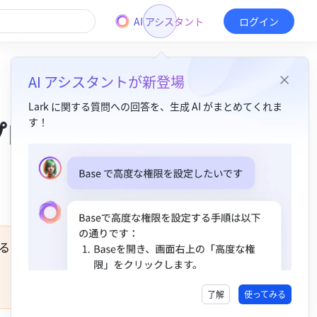
AI アシスタント
ログイン
AI アシスタントが新登場
Lark に関する質問への回答を、生成 AI がまとめてくれま
プロ
す！
目次
1. Docs で要求定義を明確に​
2. ドキュメントテンプレートを使って進捗を記録​
3. Lark カレンダーでリリーススケジュールをしっかり管理​
る開発
4. グループチャット＆ボット、バグ対策のベストコンビ​
了解
使ってみる