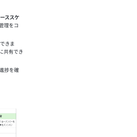
ーススケ
管理をコ
できま
に共有でき
進捗を確