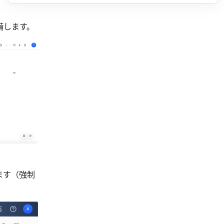
備します。
ます（強制