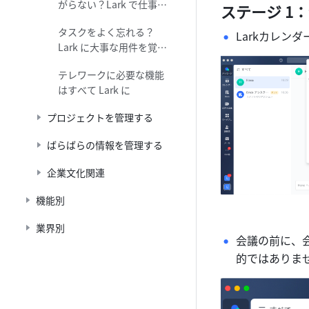
がらない？Lark で仕事効
ステージ 1
率を向上させよう
タスクをよく忘れる？
Larkカレ
Lark に大事な用件を覚え
てもらおう
テレワークに必要な機能
はすべて Lark に
プロジェクトを管理する
ばらばらの情報を管理する
企業文化関連
機能別
業界別
会議の前に、
的ではありま