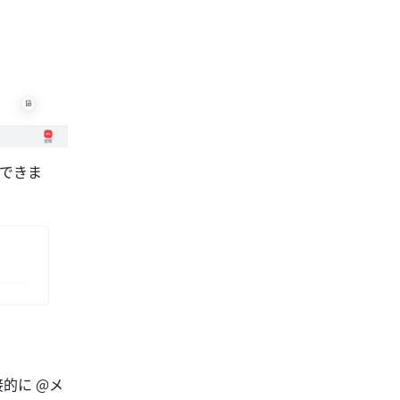
できま
的に @メ