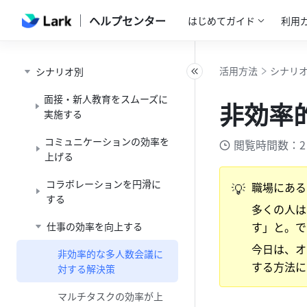
ヘルプセンター
はじめてガイド
利用
活用方法
シナリ
シナリオ別
面接・新人教育をスムーズに
非効率
実施する
コミュニケーションの効率を
閲覧時間数：2
上げる
コラボレーションを円滑に
💡
職場にある
する
多くの人は
す」と。で
仕事の効率を向上する
今日は、オ
非効率的な多人数会議に
する方法に
対する解決策
マルチタスクの効率が上