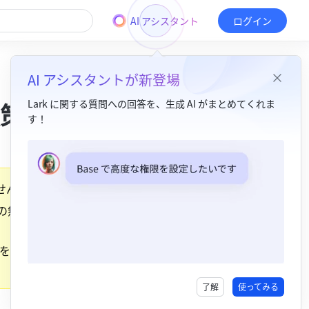
AI アシスタント
ログイン
AI アシスタントが新登場
策
Lark に関する質問への回答を、生成 AI がまとめてくれま
す！
目次
ステージ 1：会議前の準備​
せん。
ステージ 2：黙読、コメント、話し合いの 3 つのステップの実行​
の無駄で
ステージ 3：会議の終了​
を実践
了解
使ってみる