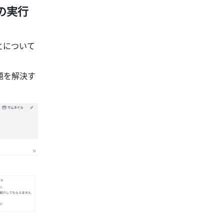
の実行
とについて
題を解決す