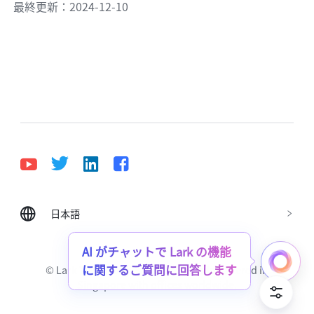
最終更新：2024-12-10
日本語
Bahasa Indonesia
Deutsch
English
Español
Français
Italiano
Português (Brasil)
© Lark Technologies Pte. Ltd. Headquartered in
Tiếng Việt
ไทย
한국어
日本語
中文
Singapore with offices worldwide.
Русский язык
हिन्दी