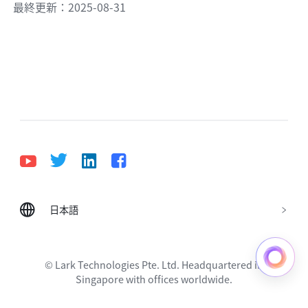
最終更新：2025-08-31
日本語
Bahasa Indonesia
Deutsch
English
Español
Français
Italiano
Português (Brasil)
© Lark Technologies Pte. Ltd. Headquartered in
Tiếng Việt
ไทย
한국어
日本語
中文
Singapore with offices worldwide.
Русский язык
हिन्दी