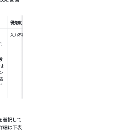
優先度
TTL
入力不要
10 分
記
設
ンよ
ン
表
ピ
 を選択して
の詳細は下表