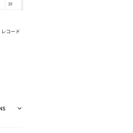
10
10 分
、レコード
NS