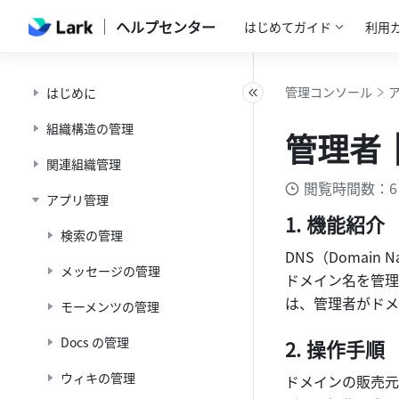
ヘルプセンター
はじめてガイド
利用
管理コンソール
はじめに
組織構造の管理
管理者｜
関連組織管理
閲覧時間数：6
アプリ管理
機能紹介 
検索の管理
DNS（Domai
メッセージの管理
ドメイン名を管理
は、管理者がドメ
モーメンツの管理
Docs の管理
操作手順 
ウィキの管理
ドメインの販売元