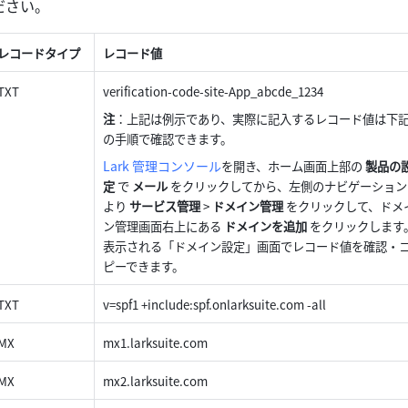
ださい。
レコードタイプ
レコード値
TXT
verification-code-site-App_abcde_1234
注
：上記は例示であり、実際に記入するレコード値は下
の手順で確認できます。
Lark 管理コンソール
を開き、ホーム画面上部の 
製品の
定
 で 
メール
 をクリックしてから、左側のナビゲーション
より 
サービス管理
 > 
ドメイン管理
 をクリックして、ドメ
ン管理画面右上にある 
ドメインを追加
 をクリックします
表示される「ドメイン設定」画面でレコード値を確認・
ピーできます。
TXT
v=spf1 +include:spf.onlarksuite.com -all
MX
mx1.larksuite.com
MX
mx2.larksuite.com