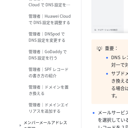
Cloud で DNS 設定を調
整する
管理者｜Huawei Cloud
で DNS 設定を調整する
管理者｜DNSpod で
DNS 設定を変更する
💡
重要：
管理者｜GoDaddy で
DNS
DNS 設定を行う
対一で
管理者｜SPF レコード
サブド
の書き方の紹介
き換える
管理者｜ドメインを置
る場合
き換える
す。
管理者｜ドメインエイ
リアスを追加する
メールサービ
を選択してい
メンバーメールアドレス
レコードを 2