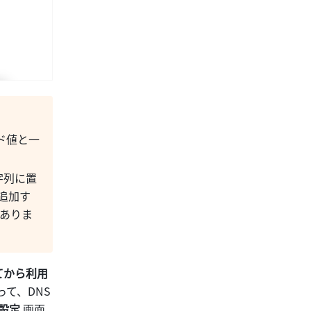
ド値と一
字列に置
を追加す
がありま
てから利用
て、DNS 
設定
 画面