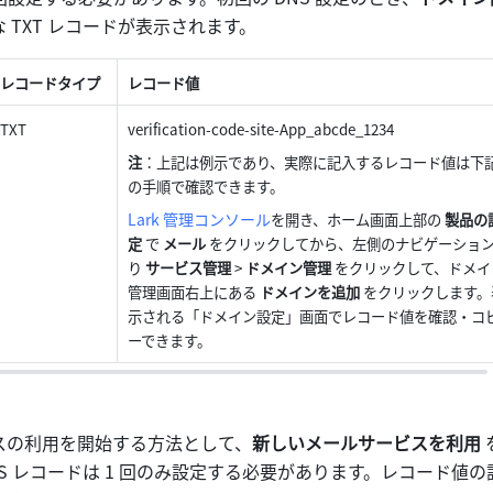
 TXT レコードが表示されます。
レコードタイプ
レコード値
TXT
verification-code-site-App_abcde_1234
注
：上記は例示であり、実際に記入するレコード値は下
の手順で確認できます。
Lark 管理コンソール
を開き、ホーム画面上部の 
製品の
定
 で 
メール
 をクリックしてから、左側のナビゲーショ
り 
サービス管理
 > 
ドメイン管理
 をクリックして、ドメイ
管理画面右上にある 
ドメインを追加
 をクリックします。
示される「ドメイン設定」画面でレコード値を確認・コ
ーできます。
スの利用を開始する方法として、
新しいメールサービスを利用
S レコードは 1 回のみ設定する必要があります。レコード値