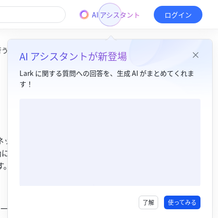
AI アシスタント
ログイン
行う
AI アシスタントが新登場
Lark に関する質問への回答を、生成 AI がまとめてくれま
す！
目次
1. 機能紹介 ​
ーネット上で
2. 操作手順 ​
効にするに
3. 関連記事​
す。
4. よくある質問​
了解
使ってみる
、一部サー