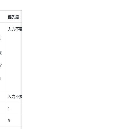
優先度
TTL
入力不要
10 分
記
設
イ
。
コ
入力不要
10 分
1
10 分
5
10 分