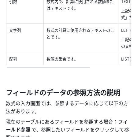
引数 
数式内で、計算に使用される数値また
TEXT(値
はテキストです。 
上記の数
式」がこ
文字列 
数式の計算に使用されるテキストのこ
LEFT("Ba
とです。 
上記の数
の文字列
配列 
数値の集合です。 
LIST(1,2,
フィールドのデータの参照方法の説明
数式の入力画面では、参照するデータに応じて以下の方
法があります。
現在のテーブルにあるフィールドを参照する場合：
フィ
ールド参照 
で、参照したいフィールドをクリックして参