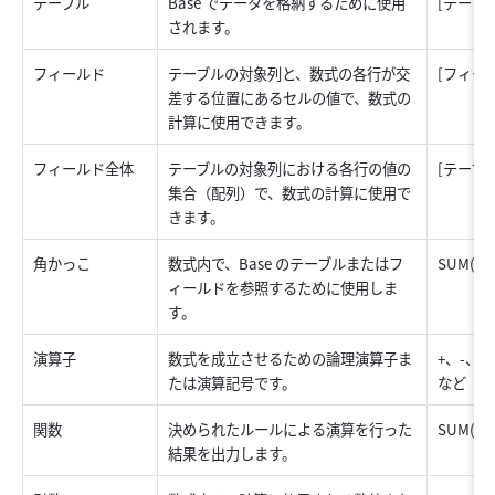
テーブル 
Base でデータを格納するために使用
[テーブル
されます。 
フィールド 
テーブルの対象列と、数式の各行が交
[フィール
差する位置にあるセルの値で、数式の
計算に使用できます。 
フィールド全体 
テーブルの対象列における各行の値の
[テーブル
集合（配列）で、数式の計算に使用で
きます。 
角かっこ 
数式内で、Base のテーブルまたはフ
SUM([
ィールドを参照するために使用しま
す。
演算子 
数式を成立させるための論理演算子ま
+、-、&
たは演算記号です。 
など 
関数 
決められたルールによる演算を行った
SUM(2, 1
結果を出力します。 