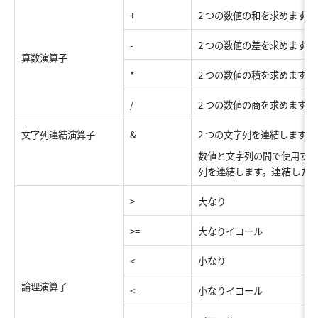
+ 
2 つの数値の和を求めます。 
-
2 つの数値の差を求めます。
算数演算子 
* 
2 つの数値の積を求めます。
/
2 つの数値の商を求めます。
文字列連結演算子 
& 
2 つの文字列を連結します。 
数値と文字列の間で使用す
連結した
列を連結します。
>
大なり 
>=
大なりイコール
<
小なり
論理演算子 
<=
小なりイコール