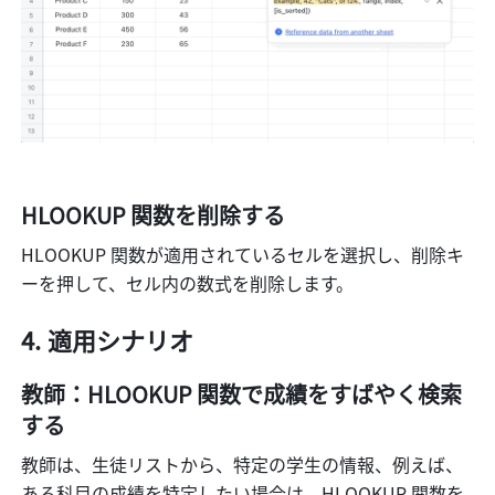
HLOOKUP 関数を削除する
HLOOKUP 関数が適用されているセルを選択し、削除キ
ーを押して、セル内の数式を削除します。
適用シナリオ
教師：HLOOKUP 関数で成績をすばやく検索
する 
教師は、生徒リストから、特定の学生の情報、例えば、
ある科目の成績を特定したい場合は、HLOOKUP 関数を