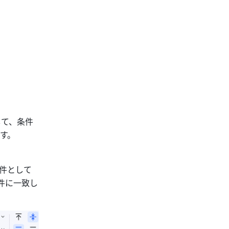
して、条件
す。
条件として
条件に一致し