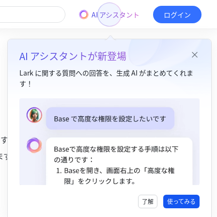
AI アシスタント
ログイン
AI アシスタントが新登場
Lark に関する質問への回答を、生成 AI がまとめてくれま
す！
目次
1. 関数の説明​
ます。
2. 関数の書式​
ます。
3. 操作手順​
IF 関数を使用する​
IF 関数を削除する​
了解
使ってみる
4. 使用例​