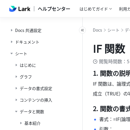
ヘルプセンター
はじめてガイド
利用
Docs
シート
デ
Docs 共通設定
ドキュメント
IF 関数
シート
閲覧時間数：5
はじめに
関数の説
グラフ
IF 関数は、論
データの書式設定
成立（TRUE）
コンテンツの挿入
関数の書
データと関数
書式：=IF(論理
基本紹介
引数： 