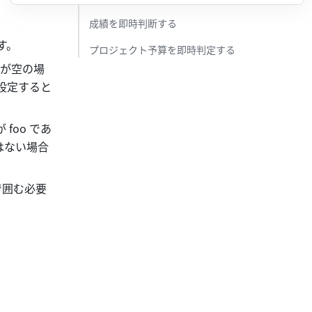
成績を即時判断する ​
。 
プロジェクト予算を即時判定する ​
数が空の場
に設定すると
 foo であ
はない場合
で囲む必要