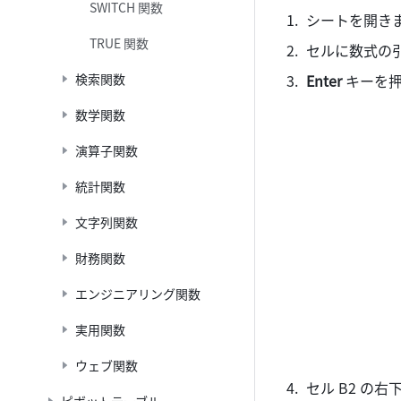
SWITCH 関数
シートを開きま
TRUE 関数
セルに数式の引数「
検索関数
Enter 
キーを押
数学関数
演算子関数
統計関数
文字列関数
財務関数
エンジニアリング関数
実用関数
ウェブ関数
セル B2 の右