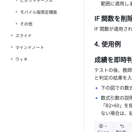
ピボットテーブル
範囲に適用しま
モバイル版限定機能
IF 関数を削
その他
IF 関数が適用
スライド
使用例
マインドノート
成績を即時判
ウィキ
テストの後、教師
と判定の結果を入
下の図での数
数式引数の説明
「B2>60」
ない場合は、結