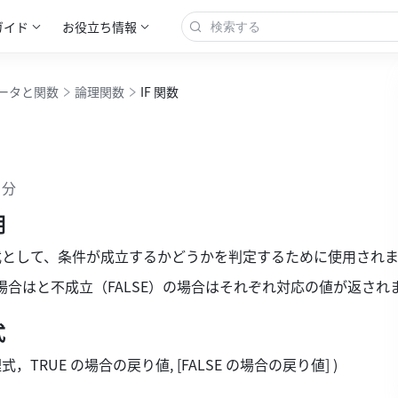
ガイド
お役立ち情報
ータと関数
論理関数
IF 関数
 分
明
理式として、条件が成立するかどうかを判定するために使用され
の場合はと不成立（FALSE）の場合はそれぞれ対応の値が返され
式
式，TRUE の場合の戻り値, [FALSE の場合の戻り値] ) 