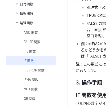
日付関数
論理式（必
情報関数
TRUE 
論理関数
FALSE
合、直接 
AND 関数
空白を返し
FALSE 関数
例：=IF(A2=
るかどうかを判
IFS 関数
は「FALSE」
IF 関数
注
：この数式には、
があります。 
IFERROR 関数
IFNA 関数
操作手順
NOT 関数
IF 関数を使
OR 関数
セル内の数字が 