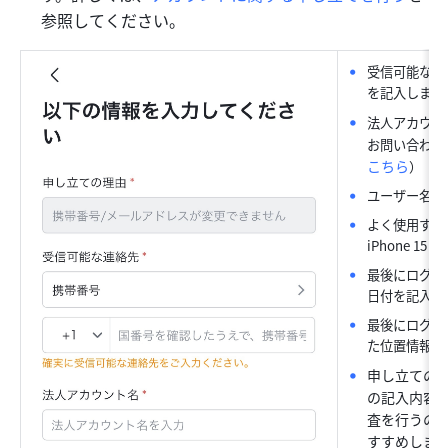
参照してください。
受信可能な連
を記入します
法人アカウン
お問い合わせ
こちら
）
ユーザー名：
よく使用する
iPhone 15 P
最後にログイン
日付を記入し
最後にログイン
た位置情報を
申し立ての説
の記入内容
査を行うの
すすめします