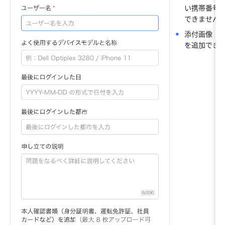
い携帯番号
できません
添付画像（
を追加でき