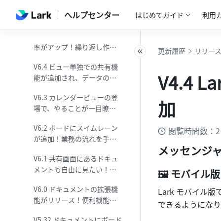
V6.6 メールの機能強化で、
さらに効率化
ヘルプセンター
はじめてガイド
利用
より効率的なメール利用が
可能に！
V6.5 ボードのレイアウト効
率がアップ！繰り返し作業
更新履歴
リリー
から解放しましょう
V6.4 ビュー単独での共有機
V4.4
能が追加され、データの運
用がより安全に！
V6.3 カレンダービューの登
加
場で、やることが一目瞭然
に！
V6.2 ボードにスイムレーン
閲覧時間数：2
が追加！業務の流れを手軽
メッセンジ
に可視化！
V6.1 共有画面にあるドキュ
メントも自由に見たい！マ
🖼 モバイル
ジックシェアの新機能で会
V6.0 ドキュメントの拡張機
Lark モバイル
議がさらに便利に！
能がリリース！便利機能で
できるようになり
ほかと差をつけよう！
V5.32 ドキュメントにボード