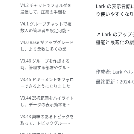
V4.2 チャットでフォルダを
Lark の表示
フィルタリングできます
送信して、圧縮の手間を短
り使いやすくなり
縮
V4.1 グループチャットで複
数人の管理者を設定可能、
📍 Lark の
管理の手間を大幅削減
機能と最適化の履
V4.0 Base がアップグレード
し、より柔軟に多くの業務
管理ニーズに対応可能にな
V3.46 グループを作成する
りました
時、管理する部署やグルー
作成者
: 
Lark 
プのメンバーを直接追加
V3.45 ドキュメントをフォロ
最終更新：2024-0
ーできるようになりました
V3.44 選択範囲をハイライト
し、データの表示効率を向
上されることができます！
V3.43 興味のあるトピックを
取って、トピックグループ
が正式にリリースされまし