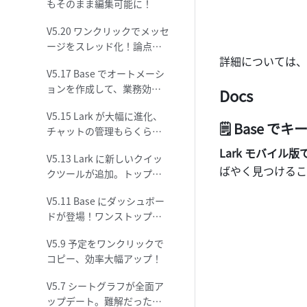
もそのまま編集可能に！
V5.20 ワンクリックでメッセ
ージをスレッド化！論点を
詳細については、
絞って効率アップ
V5.17 Base でオートメーシ
ョンを作成して、業務効率
Docs
化を実現
V5.15 Lark が大幅に進化、
🗒 Base 
チャットの管理もらくらく
簡単
Lark モバイル版で
V5.13 Lark に新しいクイッ
ばやく見つけるこ
クツールが追加。トップ画
面からワンクリックでよく
V5.11 Base にダッシュボー
使う機能を開きましょう！
ドが登場！ワンストップ型
でデータを簡単に可視化！
V5.9 予定をワンクリックで
コピー、効率大幅アップ！
V5.7 シートグラフが全面ア
ップデート。難解だったデ