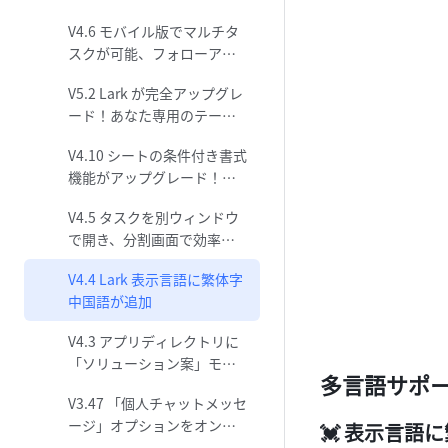
ータも今や最高の味方！
V4.6 モバイル版でマルチタ
スクが可能、フォローアッ
プがより効率的に
V5.2 Lark が完全アップグレ
ード！あなた専用のテーマ
色をカスタマイズ
V4.10 シートの条件付き書式
機能がアップグレード！デ
ータを直観的に表示可能！
V4.5 タスクを別ウィンドウ
で開き、分割画面で効率的
に作業
V4.4 Lark 表示言語に繁体字
中国語が追加
V4.3 アプリディレクトリに
「ソリューション案」モジ
多言語サポ
ュールがリリース
V3.47 「個人チャットメッセ
ージ」オプションをオンに
💓 表示言語
することで、メッセージを