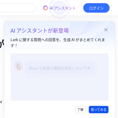
AI アシスタント
ログイン
AI アシスタントが新登場
が追
Lark に関する質問への回答を、生成 AI がまとめてくれま
す！
目次
メッセンジャー​
Docs​
多言語サポート​
まとめて転送・ダウンロード・削除 
了解
使ってみる