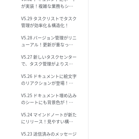
が実装！複雑な業務もシン
プルな「絵」に落とし込も
V5.29 タスクリストでタスク
う！
管理が効率化＆構造化！
V5.28 バージョン管理がリニ
ューアル！更新が重なって
も整理が楽チン！
V5.27 新しいタスクセンター
で、タスク管理がよりスマ
ートに！
V5.26 ドキュメントに絵文字
のリアクションが登場！手
軽に楽しく返事をしよう！
V5.25 ドキュメント埋め込み
のシートにも背景色が！強
調表示でポイントも一目瞭
V5.24 マインドノートが新た
然！
にリリース！見やすい構造
でインスピレーションを高
V5.23 送信済みのメッセージ
めましょう！