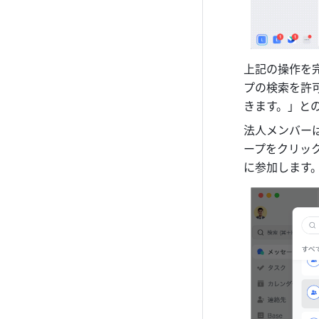
上記の操作を
プの検索を許
きます。」と
法人メンバーは
ープをクリッ
に参加します