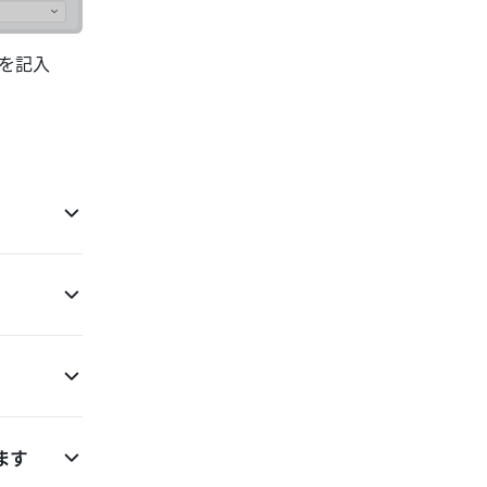
を記入
ます