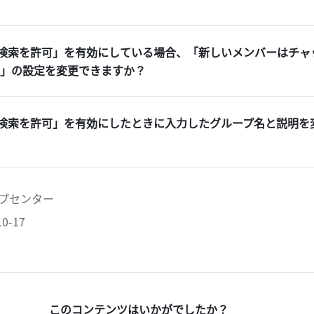
検索を許可」を有効にしている場合、「新しいメンバーはチャ
」の設定を変更できますか？
検索を許可」を有効にしたときに入力したグループ名と説明を
ヘルプセンター
0-17
このコンテンツはいかがでしたか？