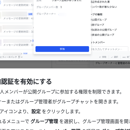
加認証を有効にする
人メンバーが公開グループに参加する権限を制限できます。
ナーまたはグループ管理者がグループチャットを開きます。
 アイコンより、
設定 
をクリックします。
るメニューで 
グループ管理 
を選択し、グループ管理画面を開