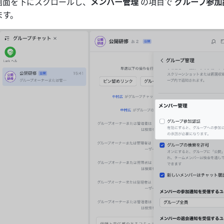
画面を下にスクロールし、
メンバー管理 
の項目で 
グループ参加
ます。