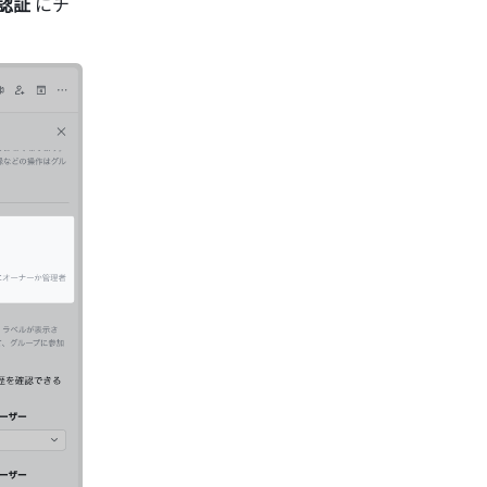
認証 
にチ