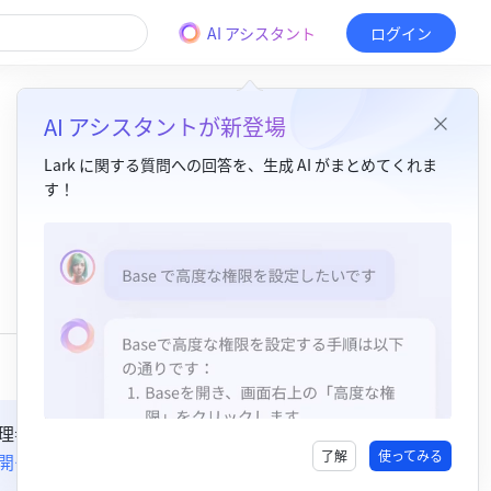
AI アシスタント
ログイン
AI アシスタントが新登場
Lark に関する質問への回答を、生成 AI がまとめてくれま
す！
目次
1. 機能紹介 ​
2. 操作手順​
グループチャットを公開グループに設定する​
グループ参加認証を有効にする​
理者が
3. よくある質問 ​
了解
使ってみる
開グル