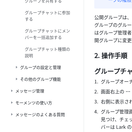
グループを共有する
グループチャットに参加
公開グループは、
する
グループのグルー
グループチャットにメン
はグループ管理者
バーを一括追加する
開グループに変更
グループチャット種類の
操作手順
説明
グループの設定と管理
グループチ
その他のグループ機能
グループオー
メッセージ管理
画面右上の
 …
右側に表示さ
モーメンツの使い方
グループ管理
メッセージのよくある質問
見つけ、チェ
バーは Lar