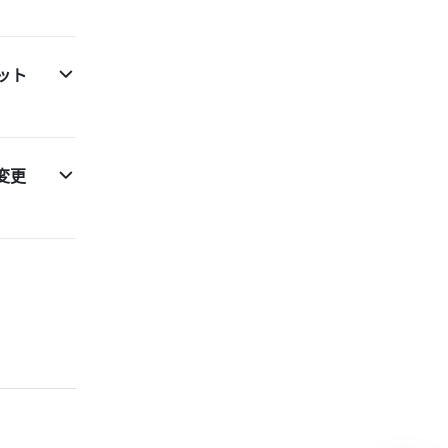
ット
変更