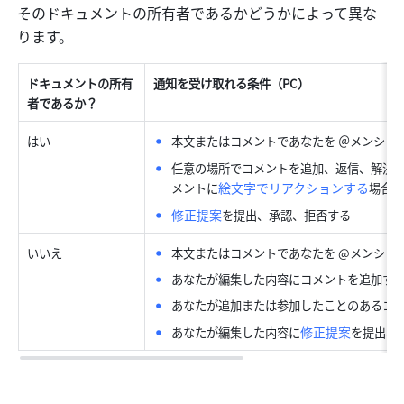
そのドキュメントの所有者であるかどうかによって異な
ります。
ドキュメントの所有
通知を受け取れる条件（PC）
者であるか？
はい
本文またはコメントであなたを ＠メンショ
任意の場所でコメントを追加、返信、解決
絵文字でリアクションする
メントに
場合
修正提案
を提出、承認、拒否する
いいえ
本文またはコメントであなたを @メンショ
あなたが編集した内容にコメントを追加す
あなたが追加または参加したことのあるコ
修正提案
あなたが編集した内容に
を提出、