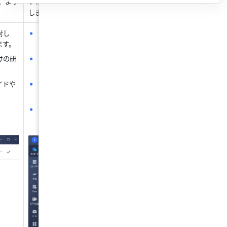
、より
フォロワーの邪魔にならず、よりユーザーフレンドリーで、情報の S
します。
対し
人事総務
：人事総務部署の公式アカウントを作成し、研修プラ
ます。
利厚生などに関するコンテンツを配信します。
けの研
業務部署
：業務部署の公式アカウントを作成し、業務知識、部
知識などに関するコンテンツを配信します。
イドや
法人メンバー
：個人の公式アカウントを作成し、共有したい業
ハウなどのコンテンツを配信します。
クラブやサークルなどの組織
：その他さまざまなタイプの公式
作成し、関連コンテンツを配信/共有します。