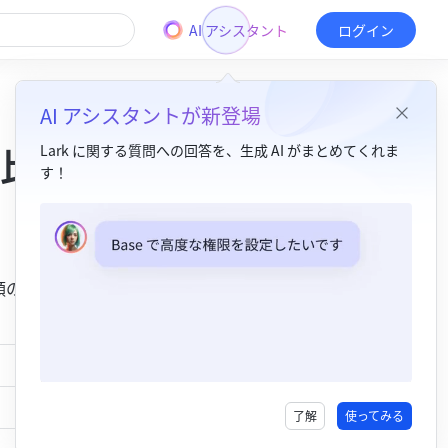
AI アシスタント
ログイン
AI アシスタントが新登場
比較
Lark に関する質問への回答を、生成 AI がまとめてくれま
す！
目次
1. 機能比較​
類のアカウ
2. 設定方法の違い​
公式アカウント
配信コンテンツは 
公式アカウントアプリ
 の中にまとめて表示され
了解
使ってみる