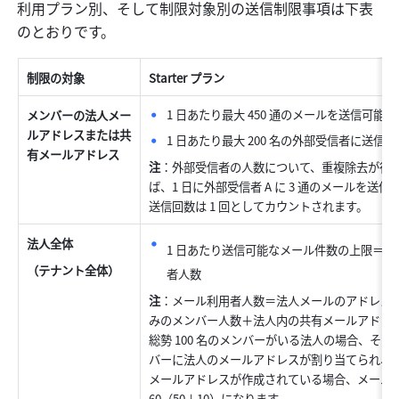
利用プラン別、そして制限対象別の送信制限事項は下表
のとおりです。
制限の対象
Starter プラン
1 日あたり最大 450 通のメールを送信可能
メンバーの法人メー
ルアドレスまたは共
1 日あたり最大 200 名の外部受信者に送信可
有メールアドレス
注
：外部受信者の人数について、重複除去が行
ば、1 日に外部受信者 A に 3 通のメールを送信
送信回数は 1 回としてカウントされます。
法人全体
1 日あたり送信可能なメール件数の上限＝450
（テナント全体）
者人数
注
：メール利用者人数＝法人メールのアドレス
みのメンバー人数＋法人内の共有メールアドレ
総勢 100 名のメンバーがいる法人の場合、そのう
バーに法人のメールアドレスが割り当てられ、かつ
メールアドレスが作成されている場合、メール利
60（50＋10）になります。