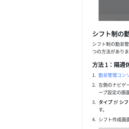
シフト制の
シフト制の勤怠管
つの方法がありま
方法 1：隔週
勤怠管理コン
左側のナビゲ
ープ設定の画
タイプ
 が 
シフ
す。
シフト作成画面