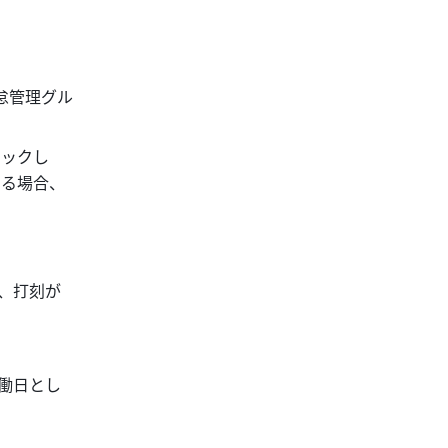
怠管理グル
リックし
ある場合、
、打刻が
労働日とし