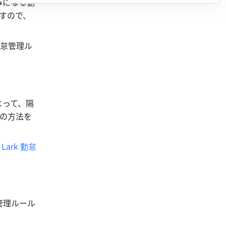
みになる勤
すので、
勤怠管理ル
よって、隔
れの方法を
ark 勤怠
管理ルール