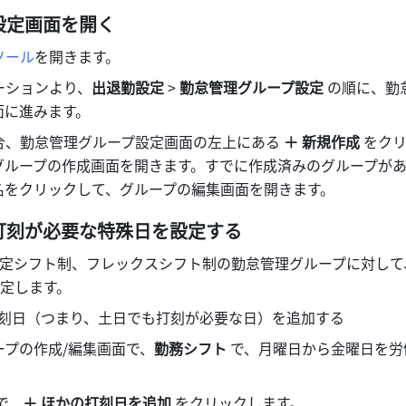
設定画面を開く
ソール
を開きます。
ーションより、
出退勤設定
 >
 勤怠管理グループ設定
 の順に、勤
面に進みます。
合、勤怠管理グループ設定画面の左上にある 
＋ 新規作成
 をク
グループの作成画面を開きます。すでに作成済みのグループが
名をクリックして、グループの編集画面を開きます。
：打刻が必要な特殊日を設定する
定シフト制、フレックスシフト制の勤怠管理グループに対して
定します。
打刻日（つまり、土日でも打刻が必要な日）を追加する
ープの作成/編集画面で、
勤務シフト
 で、月曜日から金曜日を
。
で、
＋
ほかの打刻日を追加 
をクリックします。