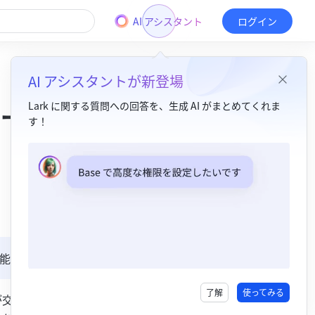
AI アシスタント
ログイン
AI アシスタントが新登場
ルール
Lark に関する質問への回答を、生成 AI がまとめてくれま
す！
目次
1. 機能紹介​
2. 操作手順​
固定シフト制/フレックスシフト制の勤怠管理グループ​
能
シフト制の勤怠管理グループ​
了解
使ってみる
が交互に設