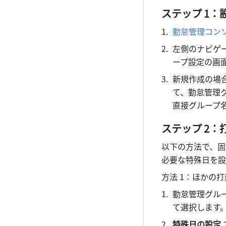
ステップ 1：
勤怠管理コン
左側のナビゲ
ープ設定の画
新規作成の場
て、勤怠管理
直接グループ
ステップ 2
以下の方法で、固
必要な特殊日を設
方法 1：ほかの
勤怠管理グル
て選択します
特殊日の設定 