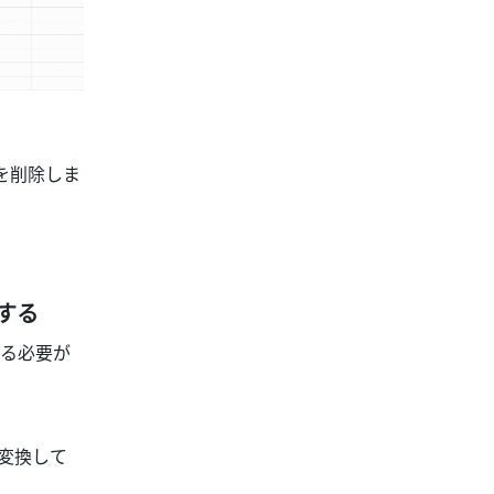
を削除しま
する 
る必要が
に変換して