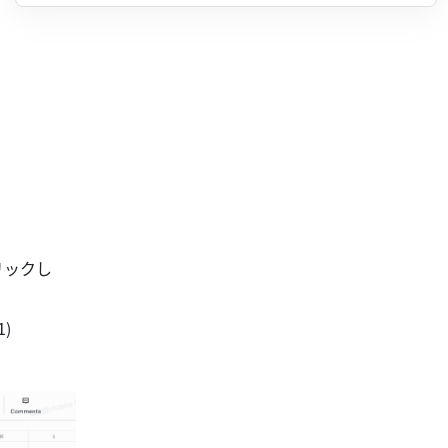
リックし
) 