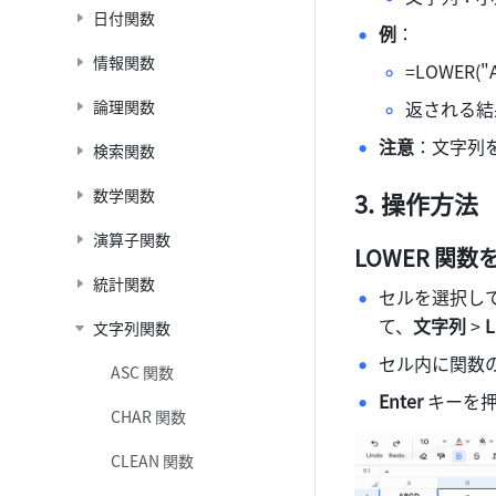
日付関数
例
： 
情報関数
=LOWER("A
論理関数
返される結果
注意
：文字列を
検索関数
数学関数
操作方法
演算子関数
LOWER 
関数
統計関数
セルを選択して
て、
文字列
 > 
文字列関数
セル内に関数の引
ASC 関数
Enter
 キーを
CHAR 関数
CLEAN 関数