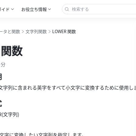
ガイド
お役立ち情報
ータと関数
文字列関数
LOWER 関数
 関数
 分
明
文字列に含まれる英字をすべて小文字に変換するために使用し
式
R(文字列) 
文字に変換したい文字列を指定します。 