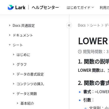
ヘルプセンター
はじめてガイド
利用
Docs
シート
デ
Docs 共通設定
ドキュメント
LOWER
シート
閲覧時間数：3
はじめに
関数の説
グラフ
LOWER 関数
は、
データの書式設定
関数の書
コンテンツの挿入
書式
：=LOWE
データと関数
引数
： 
基本紹介
文字列：小