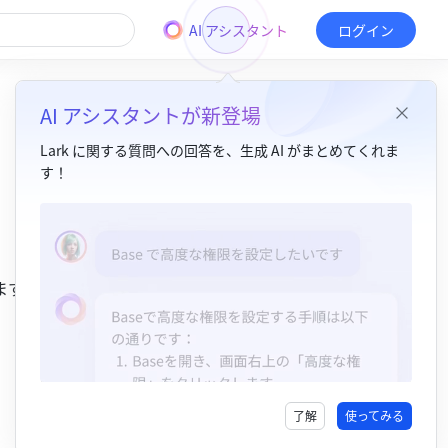
AI アシスタント
ログイン
AI アシスタントが新登場
Lark に関する質問への回答を、生成 AI がまとめてくれま
す！
目次
1. 関数の説明​
ます。
2. 関数の書式​
3. 操作方法​
4. 適用シナリオ​
了解
使ってみる