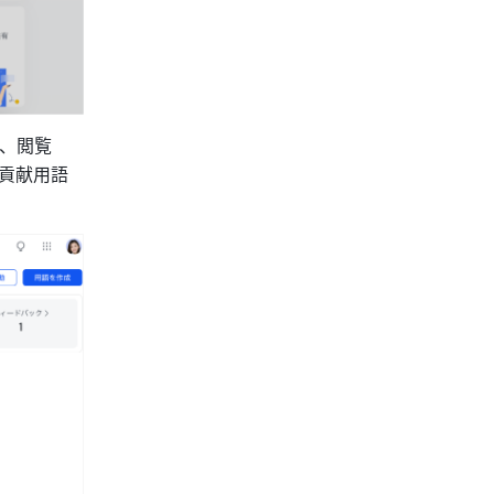
、閲覧
貢献用語