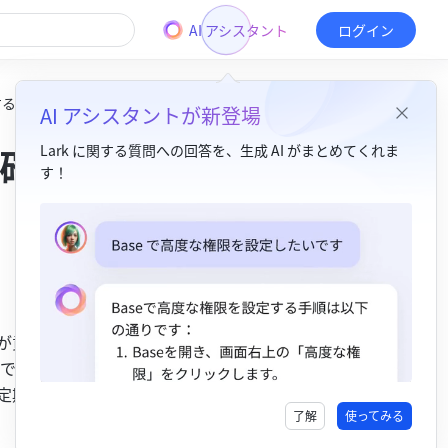
AI アシスタント
ログイン
する
AI アシスタントが新登場
確認
Lark に関する質問への回答を、生成 AI がまとめてくれま
す！
目次
1. 機能紹介​
2. 操作手順​
貢献用語の記録を確認する​
分が貢献した
できま
貢献用語に対するフィードバックを確認する​
定期的に週
貢献用語の週次レポートを確認する​
了解
使ってみる