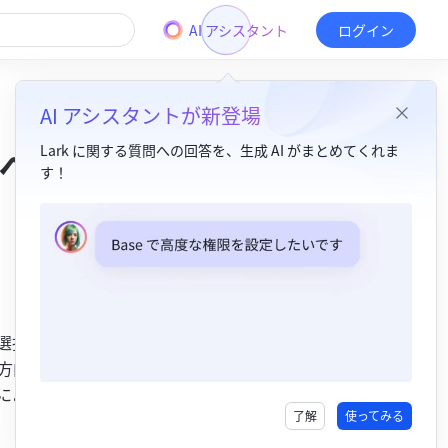
AI アシスタント
ログイン
AI アシスタントが新登場
への
Lark に関する質問への回答を、生成 AI がまとめてくれま
す！
目次
1. 機能紹介 ​
2. 説明​
フォームの記入方法について​
や選択できる
方向の関
単方向関連または双方向関連フィールド​
容によって、
数式フィールドと Lookup フィールド ​
了解
使ってみる
単一選択または複数選択フィールドの参照オプション ​