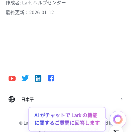
作成者
: 
Lark ヘルプセンター
最終更新：2026-01-12
日本語
Bahasa Indonesia
Deutsch
English
Español
Français
Italiano
Português (Brasil)
AI がチャットで Lark の機能
に関するご質問に回答します
© Lark Technologies Pte. Ltd. Headquartered in
Tiếng Việt
ไทย
한국어
日本語
中文
Singapore with offices worldwide.