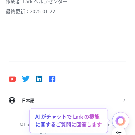
作成者
: 
Lark ヘルプセンター
最終更新：2025-01-22
日本語
Bahasa Indonesia
Deutsch
English
Español
Français
Italiano
Português (Brasil)
AI がチャットで Lark の機能
に関するご質問に回答します
© Lark Technologies Pte. Ltd. Headquartered in
Tiếng Việt
ไทย
한국어
日本語
中文
Singapore with offices worldwide.