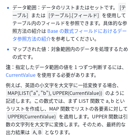
データ範囲：データのリストまたはセットです。
[テ
ーブル]
 または 
[テーブル].[フィールド]
 を使用して
テーブル内のフィールドを参照できます。具体的な参
照方法の紹介は 
Base の数式フィールドにおけるデー
タ参照方法の紹介
を参考してください。
マップされた値：対象範囲内のデータを処理するため
の式です。
注
：指定したデータ範囲の値を 1 つずつ判断するには、
CurrentValue
 を使用する必要があります。
例えば、英語の小文字を大文字に一括変換する場合、
MAP(LIST("a", "b"), UPPER(CurrentValue))
 のように
記述します。この数式では、まず LIST 関数で a, b とい
うリストを作成し、MAP 関数でリストの各要素に対して 
UPPER(CurrentValue)
 を適用します。UPPER 関数は引
数の文字列を大文字に変換します。そのため、最終的な
出力結果は 
A, B
 となります。