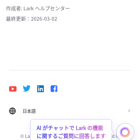
作成者
: 
Lark ヘルプセンター
最終更新：2026-03-02
日本語
Bahasa Indonesia
Deutsch
English
Español
Français
Italiano
Português (Brasil)
AI がチャットで Lark の機能
に関するご質問に回答します
© Lark Technologies Pte. Ltd. Headquartered in
Tiếng Việt
ไทย
한국어
日本語
中文