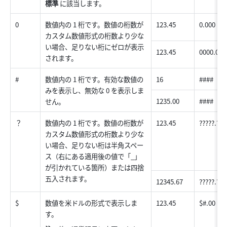
標準
 に該当します。 
0 
数値内の 1 桁です。数値の桁数が
123.45 
0.000 
カスタム数値形式の桁数より少な
い場合、足りない桁にゼロが表示
123.45
0000.000
されます。 
# 
数値内の 1 桁です。有効な数値の
16 
#### 
みを表示し、無効な 0 を表示しま
1235.00
####
せん。 
？ 
数値内の 1 桁です。数値の桁数が
123.45 
?????.?? 
カスタム数値形式の桁数より少な
い場合、足りない桁は半角スペー
ス（右にある適用後の値で「_」
が引かれている箇所）または四捨
五入されます。
12345.67
?????.??
$ 
数値を米ドルの形式で表示しま
123.45 
$#.00 
す。 