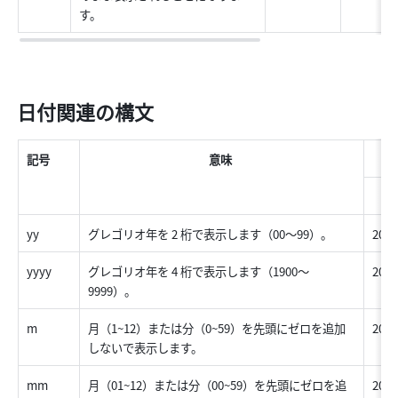
す。 
日付関連の構文 
記号 
意味 
yy 
グレゴリオ年を 2 桁で表示します（00〜99）。 
2024
yyyy 
グレゴリオ年を 4 桁で表示します（1900〜
2023
9999）。 
m 
月（1~12）または分（0~59）を先頭にゼロを追加
2024
しないで表示します。 
mm 
月（01~12）または分（00~59）を先頭にゼロを追
2024