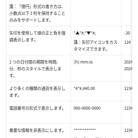
注
：「億円」形式の書き方は、
小数点以下 2 桁を保持すること
のみをサポートします。
矢印を使用して値の正と負を強
"▲"#;"▼"#; 
-20
します。
調表示
注
：矢印アイコンをカス
124
タマイズできます。
2 つの日付間の期間を時間、
[h]:mm:ss 
2024/01
分、秒のスタイルで表示しま
2024/01
す。
し
より多くの種類の通貨を表示
"€"#,##0.00 
123456
ます。
します。
電話番号の形式で表示
000-0000-0000 
123456
します。
重要な情報を非表示に
"**********" 
123456