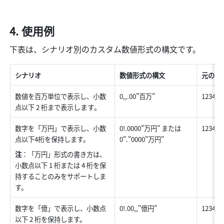
使用例
下表は、シナリオ別のカスタム数値形式の構文です。
シナリオ 
数値形式の構文 
元の値 
数値を百万単位で表示し、小数
0,,.00"百万" 
123456
します。
点以下 2 桁まで表示
数字を「万円」で表示し、小数
0!.0000"万円" または 
12345 
点以下4桁を保持します。
0"."0000"万円"
注
：「万円」形式の書き方は、
小数点以下 1 桁または 4 桁を保
持することのみをサポートしま
す。
数字を「億」で表示し、小数点
0!.00,,"億円"
123456
以下 2 桁を保持します。