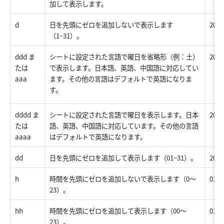
加して表示します。 
d 
日を先頭にゼロを追加しないで表示します
2024
（1~31）。 
ddd ま
シートに設定された言語で曜日を省略形（例：土）
2024
たは 
で表示します。日本語、英語、中国語に対応してい
aaa 
ます。その他の言語はデフォルトで英語になりま
す。
dddd ま
シートに設定された言語で曜日を表示します。日本
2024
たは 
語、英語、中国語に対応しています。その他の言語
aaaa 
はデフォルトで英語になります。
dd 
日を先頭にゼロを追加して表示します（01~31）。 
2024
h 
時間を先頭にゼロを追加しないで表示します（0〜
01:0
23）。 
hh 
時間を先頭にゼロを追加して表示します（00〜
01:0
23）。 