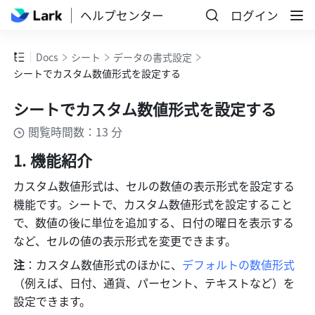
ヘルプセンター
ログイン
Docs
シート
データの書式設定
シートでカスタム数値形式を設定する
シートでカスタム数値形式を設定する
閲覧時間数：13 分
機能紹介
カスタム数値形式は、セルの数値の表示形式を設定する
機能です。シートで、カスタム数値形式を設定すること
で、数値の後に単位を追加する、日付の曜日を表示する
など、セルの値の表示形式を変更できます。
注
：カスタム数値形式のほかに、
デフォルトの数値形式
（例えば、日付、通貨、パーセント、テキストなど）を
設定できます。