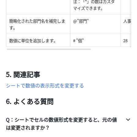
注：「*」の数はカスタ
マイズできます。
しま
簡略化された部門名を補完
@"部門" 
人事 
す。
します。
数値に単位を追加
# "個" 
28 
関連記事 
シートで数値の表示形式を変更する 
よくある質問 
Q：シートでセルの数値形式を変更すると、元の値
は変更されますか？