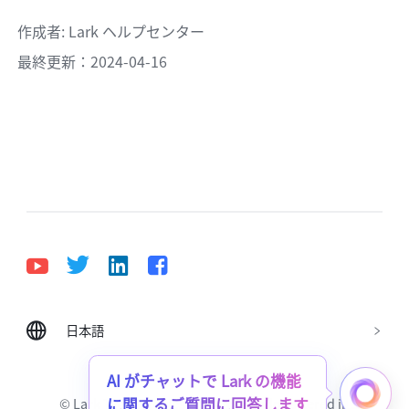
作成者
: 
Lark ヘルプセンター
最終更新：2024-04-16
日本語
Bahasa Indonesia
Deutsch
English
Español
Français
Italiano
Português (Brasil)
AI がチャットで Lark の機能
© Lark Technologies Pte. Ltd. Headquartered in
に関するご質問に回答します
Tiếng Việt
ไทย
한국어
日本語
中文