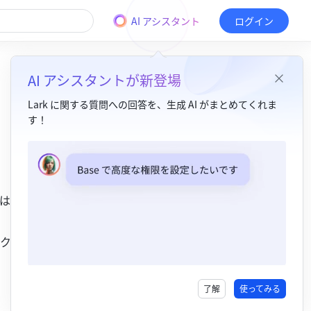
AI アシスタント
ログイン
AI アシスタントが新登場
Lark に関する質問への回答を、生成 AI がまとめてくれま
す！
目次
1. 機能紹介​
は管理可
2. 操作手順​
フォルダを特定のユーザーに共有する​
ク共有範
フォルダのリンク共有の範囲を変更する​
3. よくある質問​
了解
使ってみる