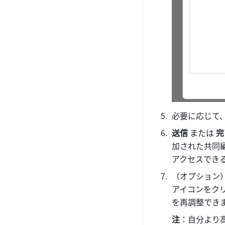
必要に応じて
送信 
または
 完
加された共同
アクセスでき
（オプション
アイコンをク
を再調整でき
注
：自分より