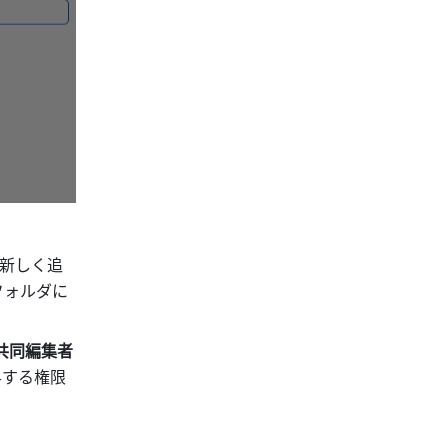
新しく追
フォルダに
共同編集者
与する権限