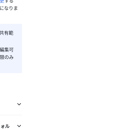
更
する
になりま
共有範
編集可
限のみ
フォル