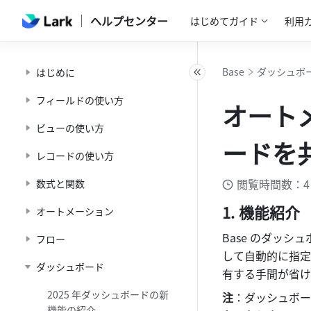
ヘルプセンター
はじめてガイド
利用
Base
ダッシュボ
はじめに
フィールドの使い方
オート
ビューの使い方
ードを
レコードの使い方
閲覧時間数：4
数式と関数
機能紹介
オートメーション
Base のダッ
フロー
して自動的に指定
ダッシュボード
有する手間が省け
2025 年ダッシュボードの新
注
：ダッシュボー
機能の紹介