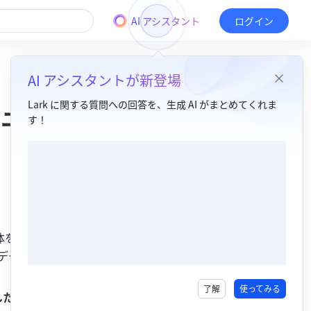
AI アシスタント
ログイン
AI アシスタントが新登場
ュボ
Lark に関する質問への回答を、生成 AI がまとめてくれま
す！
目次
1. 機能紹介​
2. 操作手順​
3. よくある質問​
体を画像と
データを共
了解
使ってみる
した時刻に