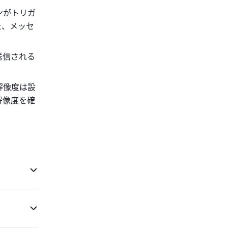
ンがトリガ
た、メッセ
送信される
解像度は設
解像度を確