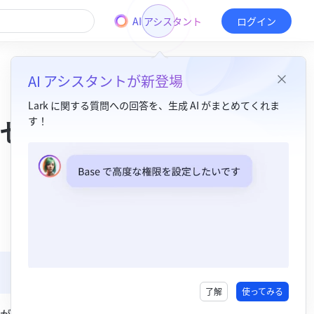
AI アシスタント
ログイン
AI アシスタントが新登場
Lark に関する質問への回答を、生成 AI がまとめてくれま
セー
す！
目次
1. 機能紹介​
2. 操作手順​
デスクトップ版​
モバイル版​
3. よくある質問​
了解
使ってみる