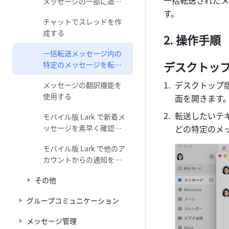
一括転送されたメ
メッセージの一部に返信
する
す。
チャットでスレッドを作
成する
操作手順
一括転送メッセージ内の
デスクトッ
特定のメッセージを転送
する
デスクトップ版
メッセージの翻訳機能を
使用する
面を開きます
転送したいテ
モバイル版 Lark で新着メ
ッセージを素早く確認・
どの特定のメ
返信する
モバイル版 Lark で他のア
カウントからの通知を受
け取る
その他
グループコミュニケーション
メッセージ管理