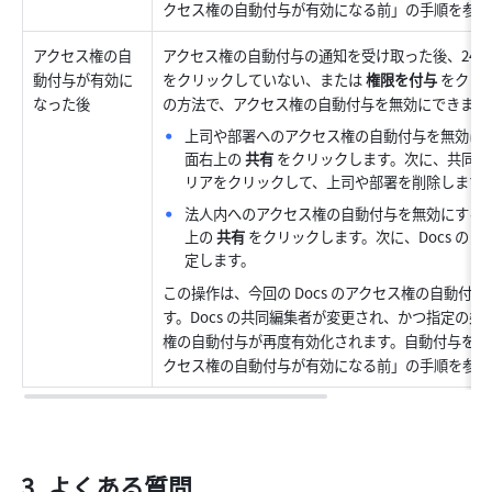
クセス権の自動付与が有効になる前」の手順を参照
アクセス権の自
アクセス権の自動付与の通知を受け取った後、24 時
動付与が有効に
をクリックしていない、または 
権限を付与
 をクリ
なった後
の方法で、アクセス権の自動付与を無効にできます
上司や部署へのアクセス権の自動付与を無効にする
面右上の 
共有
 をクリックします。次に、共同
リアをクリックして、上司や部署を削除します
法人内へのアクセス権の自動付与を無効にするには
上の 
共有
 をクリックします。次に、Docs のリ
定します。
この操作は、今回の Docs のアクセス権の自動付
す。Docs の共同編集者が変更され、かつ指定の
権の自動付与が再度有効化されます。自動付与を完
クセス権の自動付与が有効になる前」の手順を参照
よくある質問