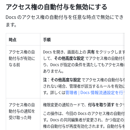
アクセス権の自動付与を無効にする
Docs のアクセス権の自動付与を任意な時点で無効にでき
ます。
時点
手順
アクセス権の自
Docs を開き、画面右上の 
共有
 をクリックします。
動付与が有効に
して、
その他高度な設定
 でアクセス権の自動付与
なる前
り、Docs が指定の条件を満たしてもアクセス権
ありません。
注
：
その他高度な設定
 でアクセス権の自動付与を
されない場合、管理者が該当するルールを有効にし
管理者 | Docs 情報流通設定を行う
す。詳しくは
アクセス権の自
権限変更の通知カードで、
付与を取り消す
 をクリ
動付与の通知を
この操作は、今回の Docs のアクセス権の自動付
受け取った時
す。Docs の共同編集者が変更され、かつ指定の
権の自動付与が再度有効化されます。自動付与を完