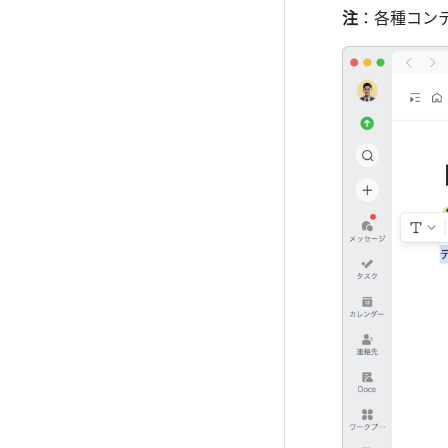
注
：各種コン