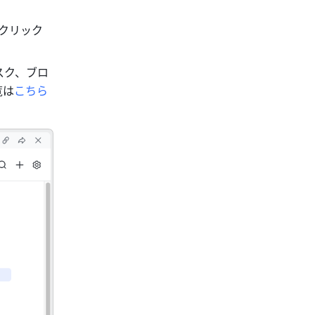
をクリック
スク、ブロ
覧は
こちら