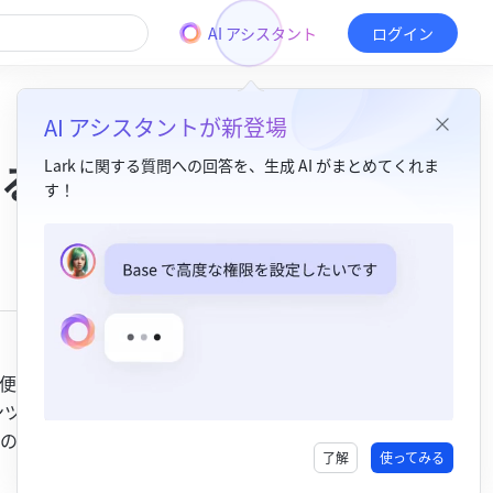
AI アシスタント
ログイン
AI アシスタントが新登場
る
Lark に関する質問への回答を、生成 AI がまとめてくれま
す！
目次
1. 機能紹介​
2. 操作手順 ​
「/」を入力してツールバーを使用する​
便利に行
「＋」アイコンからツールバーを使用する​
ンツブロッ
の太字・
コンテンツを選択してからツールバーを使用する​
了解
使ってみる
「⋮⋮」アイコンからツールバーを使用する​