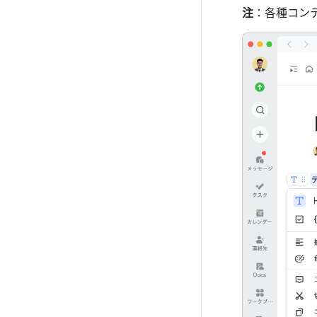
注
：各種コン