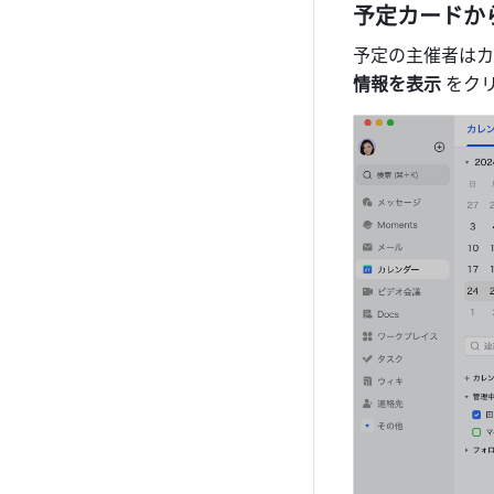
予定カードか
予定の主催者はカ
情報を表示
 をク