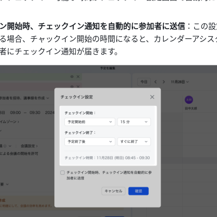
ン開始時、チェックイン通知を自動的に参加者に送信
：この設
る場合、チャックイン開始の時間になると、カレンダーアシス
者にチェックイン通知が届きます。