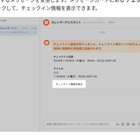
ックして、チェックイン情報を表示できます。