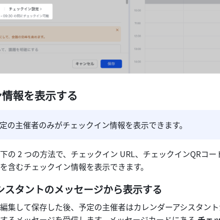
ン情報を表示する
定の主催者のみがチェックイン情報を表示できます。
下の 2 つの方法で、チェックイン URL、チェックインQRコ
を含むチェックイン情報を表示できます。
シスタントのメッセージから表示する
編集して保存した後、予定の主催者はカレンダーアシスタント
するメッセージを受信します。メッセージカードにある
 チェ