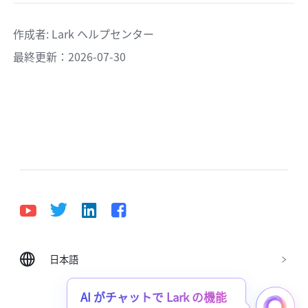
作成者
: 
Lark ヘルプセンター
最終更新：2026-07-30
日本語
Bahasa Indonesia
Deutsch
English
Español
Français
Italiano
Português (Brasil)