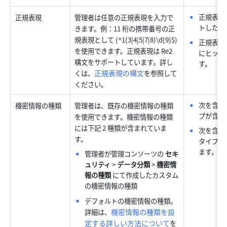
正規表現
正規表現
管理者は任意の正規表現を入力で
トした場
きます。例：11 桁の携帯番号の正
規表現として (^1(3|4|5|7|8)\d{9}$) 
正規表現
を使用できます。正規表現は Re2 
にヒット
構文をサポートしています。詳し
す。
正規表現の構文
くは、
を参照して
ください。
次を含む
機密情報の種類
管理者は、既存の機密情報の種類
プが含ま
を使用できます。機密情報の種類
には下記 2 種類が含まれていま
次を含ま
す。
タイプが
ます。
管理者が管理コンソーツの 
セキ
ュリティ
 >
 データ分類
 > 
機密情
報の種類
 にて作成したカスタム
の機密情報の種類
デフォルトの機密情報の種類。
機密情報の種類を設
詳細は、
定する詳しい方法について
を