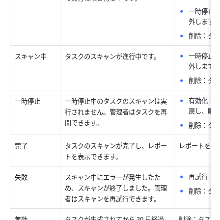
一時停止
外します
削除：タ
一時停止
スキャン中
タスクのスキャンが進行中です。
外します
削除：タ
有効化：
一時停止
一時停止中のタスクのスキャンは実
戻し、順
行されません。管理者はタスクを再
開できます。
削除：タ
完了
タスクのスキャンが完了し、レポー
レポートを表
トを表示できます。
再試行：
失敗
スキャン中にエラーが発生したた
め、スキャンが終了しました。管理
削除：タ
者はスキャンを再試行できます。
無効
タスクが生成されてから 30 日経過
削除：タスク