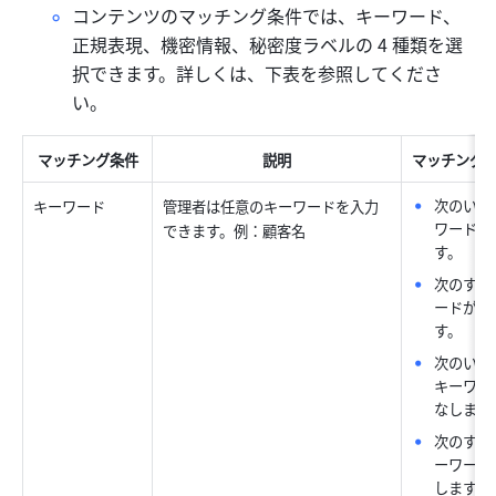
コンテンツのマッチング条件では、キーワード、
正規表現、機密情報、秘密度ラベルの 4 種類を選
択できます。詳しくは、下表を参照してくださ
い。
マッチング条件
説明
マッチング
次のいず
キーワード
管理者は任意のキーワードを入力
ワードが
できます。例：顧客名
す。
次のすべ
ードが含
す。
次のいず
キーワー
なします
次のすべ
ーワード
します。